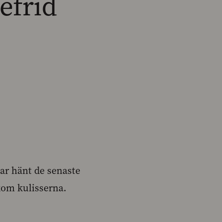
efrid
har hänt de senaste
kom kulisserna.