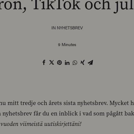
on, TikTok och jul
IN
NYHETSBREV
9 Minutes
nu mitt tredje och årets sista nyhetsbrev. Mycket 
a nyhetsbrev får du en inblick i vad som pågått ba
vuoden viimeistä uutiskirjettäni!