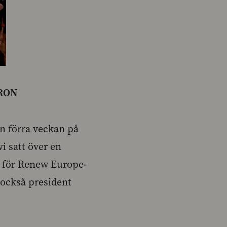
RON
on förra veckan på
vi satt över en
t för Renew Europe-
 också president