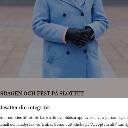
SDAGEN OCH FEST PÅ SLOTTET
desätter din integritet
nt Alexander Stubbs och fru Suzanne Innes-Stubbs
nder cookies för att förbättra din webbläsarupplevelse, visa personliga 
pplevelse. En kväll fylld av tradition och elegans
nehåll och analysera vår trafik. Genom att klicka på "Acceptera alla" sam