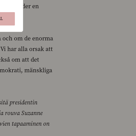
de jag under en
LL
ia och om de enorma
Vi har alla orsak att
kså om att det
emokrati, mänskliga
sitä presidentin
 ja rouva Suzanne
tavien tapaaminen on