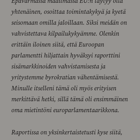
Epävarmassa maailmassa EU:n täytyy olla
yhtenäinen, osoittaa toimintakykyä ja kyetä
seisomaan omilla jaloillaan. Siksi meidän on
vahvistettava kilpailukykyämme. Olenkin
erittäin iloinen siitä, että Euroopan
parlamentti hiljattain hyväksyi raporttini
sisämarkkinoiden vahvistamisesta ja
yritystemme byrokratian vähentämisestä.
Minulle itselleni tämä oli myös erityisen
merkittävä hetki, sillä tämä oli ensimmäinen
oma mietintöni europarlamentaarikkona.
Raportissa on yksinkertaistetusti kyse siitä,