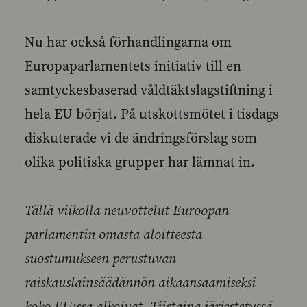
Nu har också förhandlingarna om
Europaparlamentets initiativ till en
samtyckesbaserad våldtäktslagstiftning i
hela EU börjat. På utskottsmötet i tisdags
diskuterade vi de ändringsförslag som
olika politiska grupper har lämnat in.
Tällä viikolla neuvottelut Euroopan
parlamentin omasta aloitteesta
suostumukseen perustuvan
raiskauslainsäädännön aikaansaamiseksi
koko EU:ssa alkoivat. Tiistaina järjestetyssä