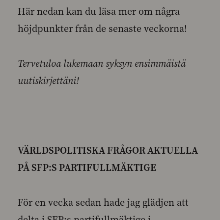
Här nedan kan du läsa mer om några
höjdpunkter från de senaste veckorna!
Tervetuloa lukemaan syksyn ensimmäistä
uutiskirjettäni!
VÄRLDSPOLITISKA FRÅGOR AKTUELLA
PÅ SFP:S PARTIFULLMÄKTIGE
För en vecka sedan hade jag glädjen att
delta i SFP:s partifullmäktige i