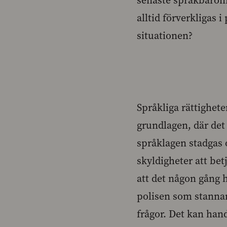
senaste språkbarome
alltid förverkligas i
situationen?
Språkliga rättighete
grundlagen, där det 
språklagen stadgas 
skyldigheter att bet
att det någon gång h
polisen som stannar d
frågor. Det kan hand