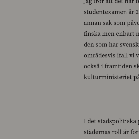
Jag tror att det här
studentexamen år 20
annan sak som påverk
finska men enbart nö
den som har svensk
områdesvis ifall vi 
också i framtiden s
kulturministeriet p
I det stadspolitisk
städernas roll är för