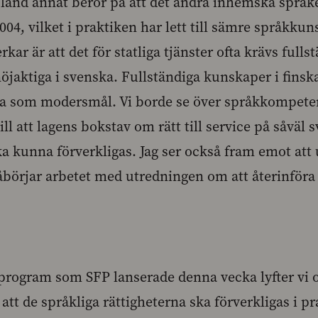
 bland annat beror på att det andra inhemska språk
04, vilket i praktiken har lett till sämre språkkun
ar är att det för statliga tjänster ofta krävs full
jaktiga i svenska. Fullständiga kunskaper i finska 
a som modersmål. Vi borde se över språkkompet
vill att lagens bokstav om rätt till service på såväl
ka kunna förverkligas. Jag ser också fram emot att
åbörjar arbetet med utredningen om att återinför
a program som SFP lanserade denna vecka lyfter vi 
 att de språkliga rättigheterna ska förverkligas i pr