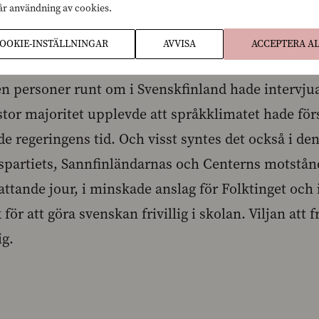
vår användning av cookies.
OOKIE-INSTÄLLNINGAR
AVVISA
ACCEPTERA A
n kom tankesmedjan Agenda ut med en pamflett, ”R
n personer runt om i Svenskfinland hade intervjua
stor majoritet upplevde att språkklimatet hade för
e regeringens tid. Och visst syntes det också i de
gspartiets, Sannfinländarnas och Centerns motstånd
tande jour, i minskade anslag för Folktinget och i 
r att göra svenskan frivillig i skolan. Viljan att 
ig.