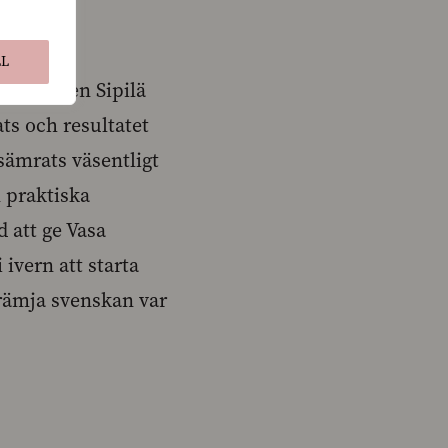
LL
egeringen Sipilä
ts och resultatet
sämrats väsentligt
n praktiska
 att ge Vasa
ivern att starta
främja svenskan var