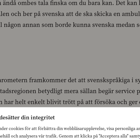
 ändå ombes tala finska om du bara kan. Det kan 
ralen och ber på svenska att de ska skicka en amb
till någon annan som borde kunna svenska medan 
arometern framkommer det att svenskspråkiga i sy
adsregionen betydligt mera sällan begär service 
ar helt enkelt blivit trött på att försöka och ger 
äftar också det vi vet från tidigare. Att svensksp
desätter din integritet
servicen på sitt modersmål än finskspråkiga i mi
nder cookies för att förbättra din webbläsarupplevelse, visa personliga 
nehåll och analysera vår trafik. Genom att klicka på "Acceptera alla" sam