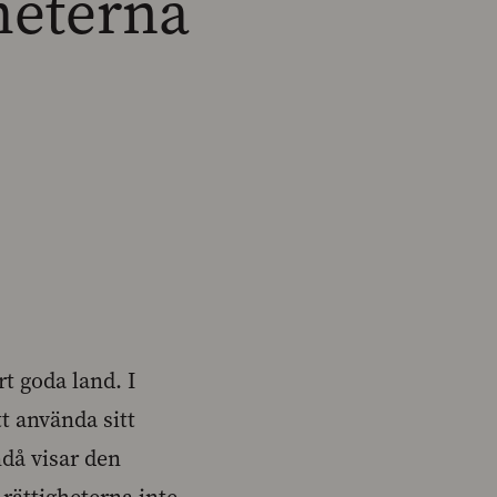
gheterna
rt goda land. I
tt använda sitt
då visar den