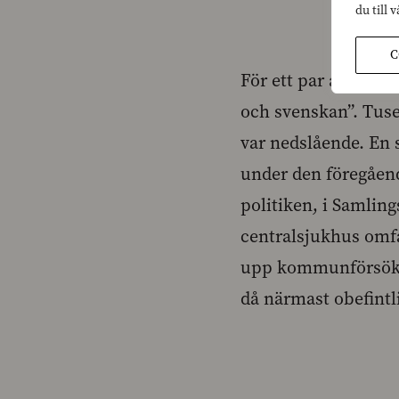
du till 
C
För ett par år seda
och svenskan”. Tuse
var nedslående. En 
under den föregåend
politiken, i Samlin
centralsjukhus omfat
upp kommunförsök fö
då närmast obefintl