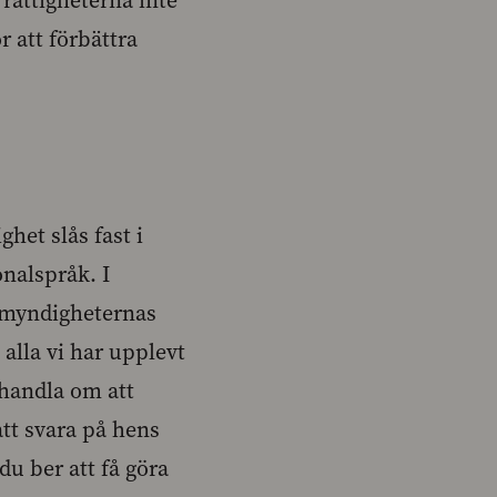
rättigheterna inte
r att förbättra
ghet slås fast i
onalspråk. I
m myndigheternas
 alla vi har upplevt
 handla om att
 att svara på hens
du ber att få göra