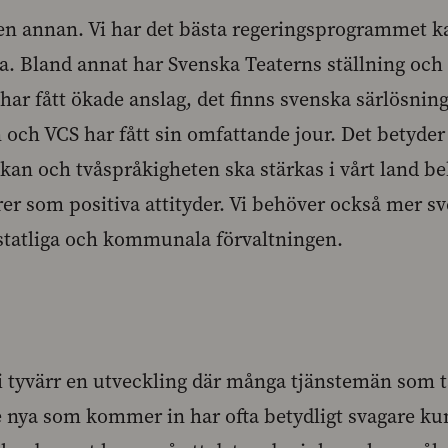
 en annan. Vi har det bästa regeringsprogrammet 
ska. Bland annat har Svenska Teaterns ställning och
 har fått ökade anslag, det finns svenska särlösning
och VCS har fått sin omfattande jour. Det betyder ä
skan och tvåspråkigheten ska stärkas i vårt land b
er som positiva attityder. Vi behöver också mer 
statliga och kommunala förvaltningen.
 vi tyvärr en utveckling där många tjänstemän som 
e nya som kommer in har ofta betydligt svagare ku