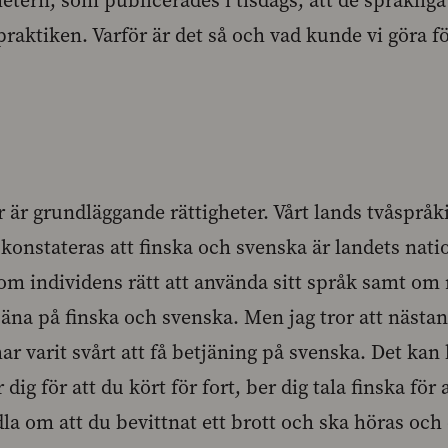
tern, som publicerades i tisdags, att de språkliga 
 praktiken. Varför är det så och vad kunde vi göra fö
r är grundläggande rättigheter. Vårt lands tvåspråki
konstateras att finska och svenska är landets nati
om individens rätt att använda sitt språk samt o
jäna på finska och svenska. Men jag tror att nästan
ar varit svårt att få betjäning på svenska. Det kan
ig för att du kört för fort, ber dig tala finska för
la om att du bevittnat ett brott och ska höras och 