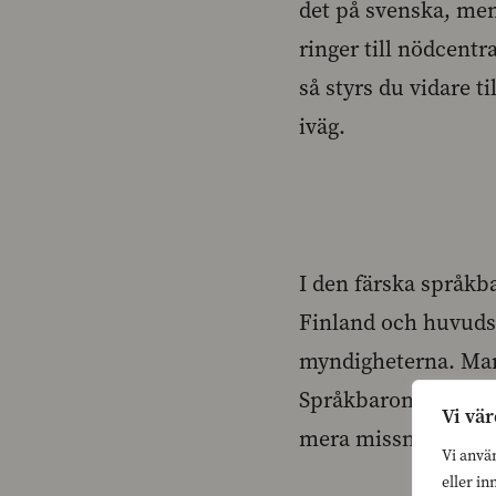
det på svenska, men
ringer till nödcent
så styrs du vidare 
iväg.
I den färska språkb
Finland och huvudst
myndigheterna. Man h
Språkbarometern bekr
Vi vär
mera missnöjda med 
Vi anvä
eller in