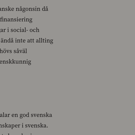
kanske någonsin då
 finansiering
ar i social- och
ndå inte att allting
ehövs såväl
svenskkunnig
talar en god svenska
nskaper i svenska.