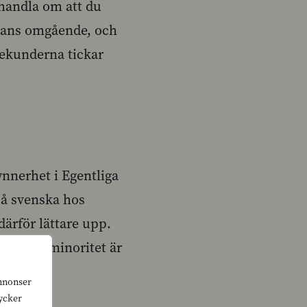
handla om att du
ulans omgående, och
sekunderna tickar
nnerhet i Egentliga
på svenska hos
därför lättare upp.
råkiga i minoritet är
noritet.
annonser
tycker