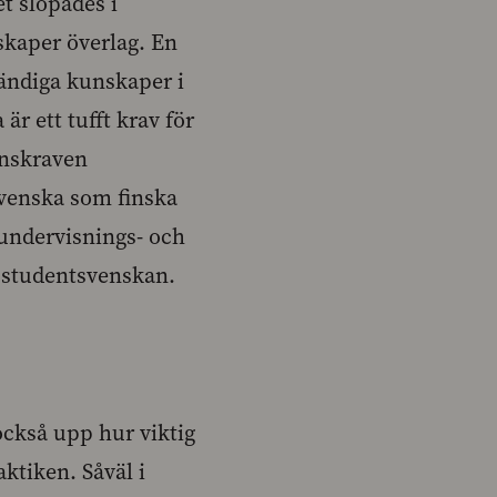
et slopades i
skaper överlag. En
ständiga kunskaper i
är ett tufft krav för
enskraven
 svenska som finska
 undervisnings- och
a studentsvenskan.
också upp hur viktig
aktiken. Såväl i