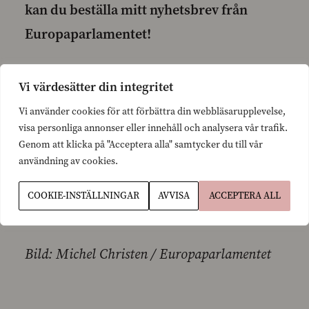
kan du beställa mitt nyhetsbrev från
Europaparlamentet!
Fyll i beställningsformuläret som finns
Vi värdesätter din integritet
bakom länken nedan:
Vi använder cookies för att förbättra din webbläsarupplevelse,
visa personliga annonser eller innehåll och analysera vår trafik.
Genom att klicka på "Acceptera alla" samtycker du till vår
https://www.lyyti.fi/questions/ab0c7b11c0
användning av cookies.
COOKIE-INSTÄLLNINGAR
AVVISA
ACCEPTERA ALL
Bild: Michel Christen / Europaparlamentet