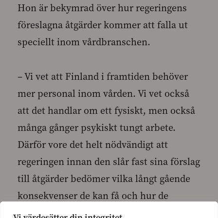
Hon är bekymrad över hur regeringens
föreslagna åtgärder kommer att falla ut
speciellt inom vårdbranschen.
– Vi vet att Finland i framtiden behöver
mer personal inom vården. Vi vet också
att det handlar om ett fysiskt, men också
många gånger psykiskt tungt arbete.
Därför vore det helt nödvändigt att
regeringen innan den slår fast sina förslag
till åtgärder bedömer vilka långt gående
konsekvenser de kan få och hur de
påverkar jämställdheten mellan kvinnor
Vi värdesätter din integritet