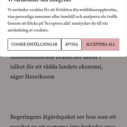
och män på arbetsmarknaden.
Vi använder cookies för att förbättra din webbläsarupplevelse,
visa personliga annonser eller innehåll och analysera vår trafik.
Genom att klicka på "Acceptera alla" samtycker du till vår
– Det är uppenbart att regeringen också
användning av cookies.
borde presentera åtgärder som skulle
COOKIE-INSTÄLLNINGAR
AVVISA
ACCEPTERA ALL
innebära att även välavlönade
mansdominerade branscher deltar i
talkot för att rädda landets ekonomi,
säger Henriksson
Regeringens åtgärdspaket ser hon som ett
resultat av att parterna inte lyckades enas