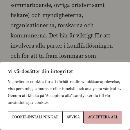
sommarboende, övriga ortsbor samt
fiskare) och myndigheterna,
organisationerna, forskarna och
kommunerna. Det här är viktigt för att
involvera alla parter i konfliktlösningen
och för att ta fram lösningar som
fungerar lokalt. Arbetsgruppen föreslår
Vi värdesätter din integritet
också att miljöministeriets direktiv ska
Vi använder cookies för att förbättra din webbläsarupplevelse,
förnyas omedelbart så att
visa personliga annonser eller innehåll och analysera vår trafik.
undantagstillståndsförfaranden med
Genom att klicka på "Acceptera alla" samtycker du till vår
användning av cookies.
tanke på t.ex. skyddsjakt ska blir mer
flexibla och att bevisbördan görs lättare.
COOKIE-INSTÄLLNINGAR
AVVISA
ACCEPTERA ALL
Här ska man beakta praxis i de övriga