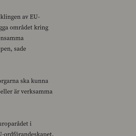
cklingen av EU-
bygga området kring
emensamma
ipen, sade
borgarna ska kunna
r eller är verksamma
uroparådet i
EU-ordförandeskapet.