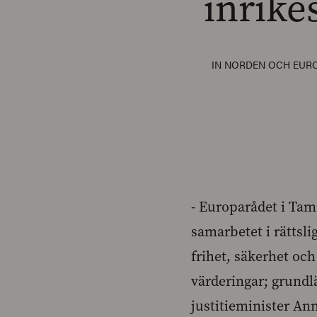
inrikes
IN
NORDEN OCH EUR
- Europarådet i Tam
samarbetet i rättsli
frihet, säkerhet oc
värderingar; grundl
justitieminister An