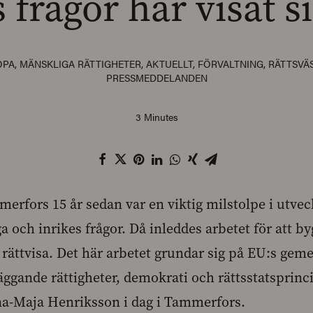
 frågor har visat s
OPA
,
MÄNSKLIGA RÄTTIGHETER
,
AKTUELLT
,
FÖRVALTNING
,
RÄTTSVÄ
PRESSMEDDELANDEN
3 Minutes
merfors 15 år sedan var en viktig milstolpe i utve
ga och inrikes frågor. Då inleddes arbetet för att 
h rättvisa. Det här arbetet grundar sig på EU:s g
äggande rättigheter, demokrati och rättsstatsprinc
na-Maja Henriksson i dag i Tammerfors.