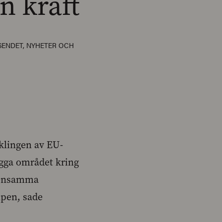
in kraft
SENDET
,
NYHETER OCH
cklingen av EU-
bygga området kring
emensamma
ipen, sade