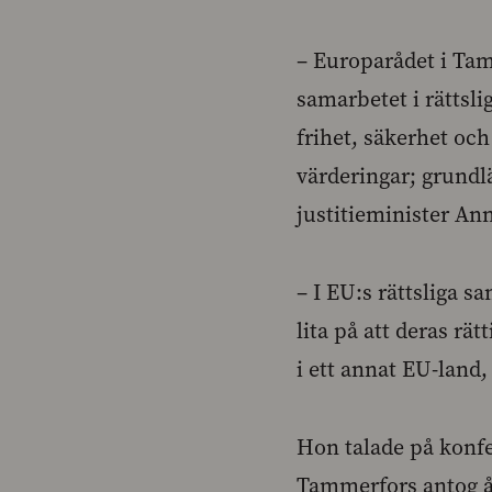
– Europarådet i Tam
samarbetet i rättsli
frihet, säkerhet oc
värderingar; grundl
justitieminister An
– I EU:s rättsliga 
lita på att deras rä
i ett annat EU-land
Hon talade på konfe
Tammerfors antog år