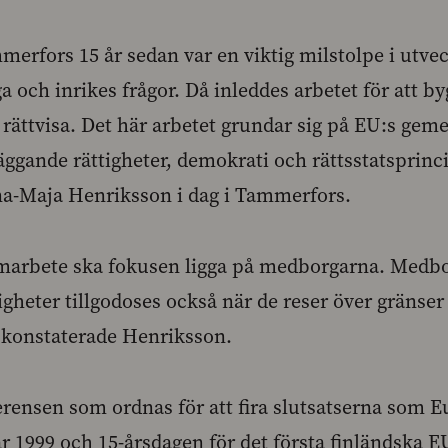
merfors 15 år sedan var en viktig milstolpe i utve
ga och inrikes frågor. Då inleddes arbetet för att 
h rättvisa. Det här arbetet grundar sig på EU:s g
äggande rättigheter, demokrati och rättsstatsprinc
na-Maja Henriksson i dag i Tammerfors.
samarbete ska fokusen ligga på medborgarna. Med
ttigheter tillgodoses också när de reser över gränse
, konstaterade Henriksson.
rensen som ordnas för att fira slutsatserna som E
 1999 och 15-årsdagen för det första finländska 