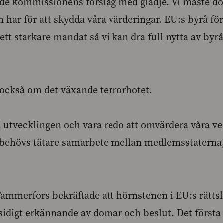
e kommissionens förslag med glädje. Vi måste do
n har för att skydda våra värderingar. EU:s byrå f
ett starkare mandat så vi kan dra full nytta av by
också om det växande terrorhotet.
d utvecklingen och vara redo att omvärdera våra v
behövs tätare samarbete mellan medlemsstaterna,
Tammerfors bekräftade att hörnstenen i EU:s rätts
digt erkännande av domar och beslut. Det första 