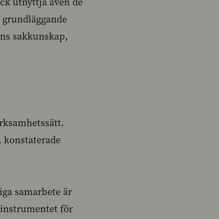
ck utnyttja även de
ör grundläggande
råns sakkunskap,
erksamhetssätt.
 konstaterade
liga samarbete är
instrumentet för