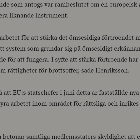
nde som antogs var rambeslutet om en europeisk a
era liknande instrument.
 arbetet för att stärka det ömsesidiga förtroendet 
tt system som grundar sig på ömsesidigt erkännan
e för att fungera. I syfte att stärka förtroende har
om rättigheter för brottsoffer, sade Henriksson.
att EU:s statschefer i juni detta år fastställde nya
tyra arbetet inom området för rättsliga och inrikes
a betonar samtliga medlemsstaters skyldighet att e