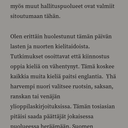
myös muut hallituspuolueet ovat valmiit
sitoutumaan tähän.
Olen erittäin huolestunut tämän päivän
lasten ja nuorten kielitaidoista.
Tutkimukset osoittavat että kiinnostus
oppia kieliä on vähentynyt. Tämä koskee
kaikkia muita kieliä paitsi englantia. Yhä
harvempi nuori valitsee ruotsin, saksan,
ranskan tai venäjän
ylioppilaskirjoituksissa. Tämän tosiasian
pitäisi saada päättäjät jokaisessa
puolueessa heräämään. Suomen