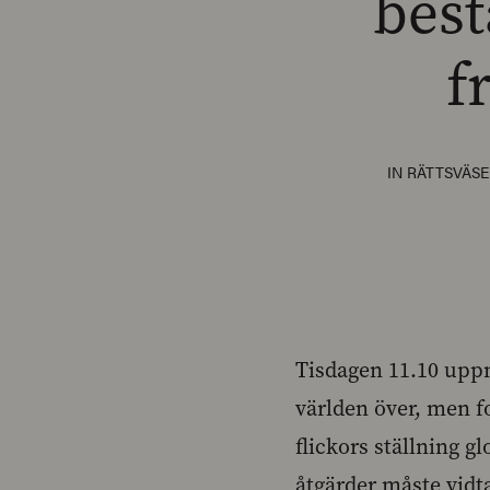
best
f
IN
RÄTTSVÄS
Tisdagen 11.10 uppm
världen över, men fo
flickors ställning g
åtgärder måste vidta