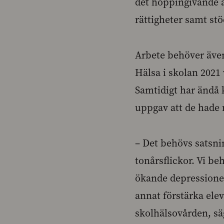
det hoppingivande a
rättigheter samt st
Arbete behöver även
Hälsa i skolan 2021 
Samtidigt har ändå 
uppgav att de hade m
– Det behövs satsni
tonårsflickor. Vi be
ökande depressionen
annat förstärka ele
skolhälsovården, s