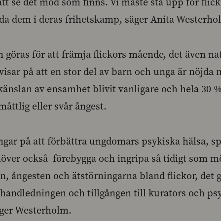
tt se det mod som finns. Vi måste stå upp för flic
öda dem i deras frihetskamp, säger Anita Westerho
 göras för att främja flickors mående, det även na
visar på att en stor del av barn och unga är nöjda m
känslan av ensamhet blivit vanligare och hela 30 %
åttlig eller svår ångest.
ngar på att förbättra ungdomars psykiska hälsa, sp
höver också förebygga och ingripa så tidigt som möj
, ångesten och ätstörningarna bland flickor, det 
vhandledningen och tillgången till kurators och p
äger Westerholm.