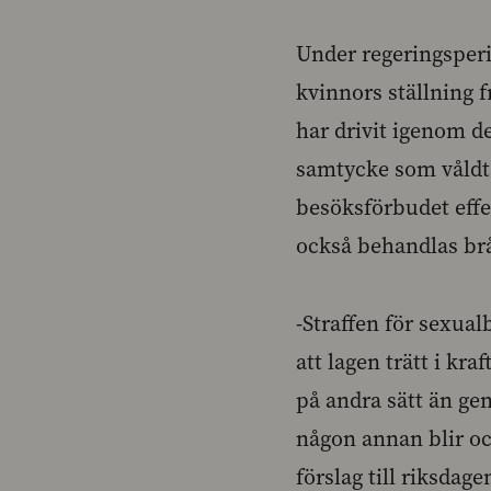
Under regeringsperi
kvinnors ställning 
har drivit igenom d
samtycke som våldtäk
besöksförbudet effek
också behandlas br
-Straffen för sexua
att lagen trätt i kra
på andra sätt än ge
någon annan blir ock
förslag till riksdag