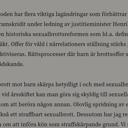
oden har flera viktiga lagändringar som förbättrar 
framskridit under ledning av justitieminister Hen
en historiska sexualbrottsreformen som bl.a. defin
t. Offer för våld i närrelationers ställning stärks
tiviseras. Rättsprocesser där barn är brottsoffer 
ådskande.
lbrott mot barn skärps betydligt i och med sexualb
ft vid årsskiftet kan man göra sig skyldig till sexuel
nom att beröra någon annan. Olovlig spridning av e
så ett straffbart sexualbrott. Dessutom har jag red
en om att införa kön som straffskärpande grund. Vi 