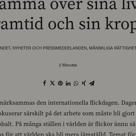
ämma över sina liv
ramtid och sin kro
ENDET
,
NYHETER OCH PRESSMEDDELANDEN
,
MÄNSKLIGA RÄTTIGHE
2 Minutes
ärksammas den internationella flickdagen. Dagen f
kuserar särskilt på det arbete som måste bli gjort 
lobalt. På många ställen i världen är flickor ännu sä
s för att världen ska bli mera jämställd. Temat för