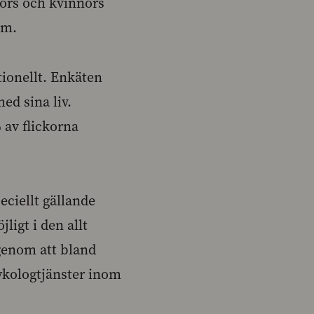
kors och kvinnors
lm.
tionellt. Enkäten
ed sina liv.
 av flickorna
eciellt gällande
ligt i den allt
genom att bland
sykologtjänster inom