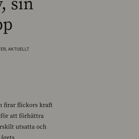
, sin
pp
TER
,
AKTUELLT
irar flickors kraft
för att förbättra
rskilt utsatta och
 årets