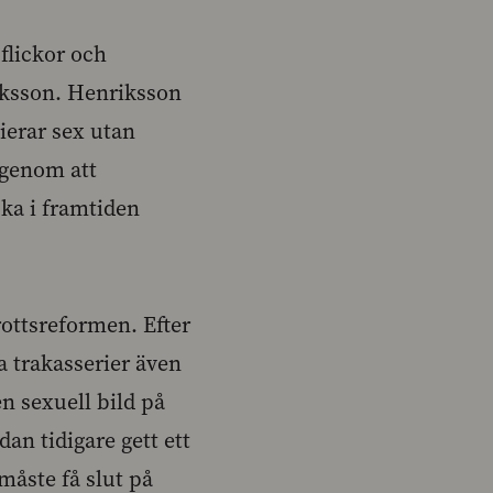
flickor och
riksson. Henriksson
ierar sex utan
 genom att
ska i framtiden
rottsreformen. Efter
la trakasserier även
n sexuell bild på
an tidigare gett ett
måste få slut på