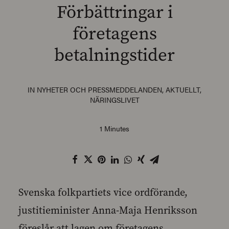
Förbättringar i
företagens
betalningstider
SEARCH
IN
NYHETER OCH PRESSMEDDELANDEN
,
AKTUELLT
,
NÄRINGSLIVET
1 Minutes
Svenska folkpartiets vice ordförande,
justitieminister Anna-Maja Henriksson
föreslår att lagen om företagens