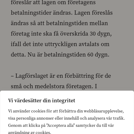
föreslår att lagen om företagens
betalningstider ändras. Lagen föreslås
ändras så att betalningstiden mellan
företag inte ska få överskrida 30 dygn,
ifall det inte uttryckligen avtalats om
detta. Nu är betalningstiden 60 dygn.
– Lagförslaget är en förbättring för de
små och medelstora företagen. I
praktiken innebär det att företagen får
Vi värdesätter din integritet
snabbare betalt för de tjänster och
Vi använder cookies för att förbättra din webbläsarupplevelse,
produkter de sålt. Detta kan vara
visa personliga annonser eller innehåll och analysera vår trafik.
Genom att klicka på "Acceptera alla" samtycker du till vår
avgörande för många mindre företags
användning av cookies.