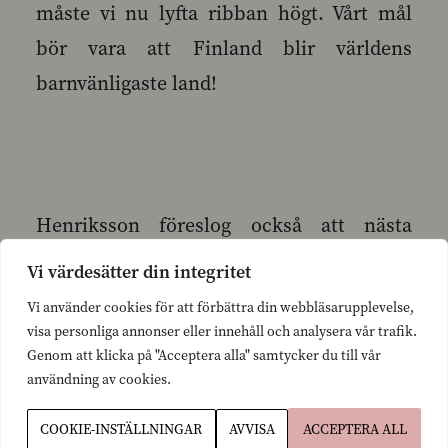
måste vi nu lyfta ribban högt. Vårt mål
bör vara att Finland blir världens
barnvänligaste land!
Henriksson föreslog också att nästa
regering bör förnya socialskyddet,
Vi värdesätter din integritet
familjeledigheterna,
Vi använder cookies för att förbättra din webbläsarupplevelse,
småbarnspedagogiken och beskattningen
visa personliga annonser eller innehåll och analysera vår trafik.
Genom att klicka på "Acceptera alla" samtycker du till vår
som en helhet.
användning av cookies.
COOKIE-INSTÄLLNINGAR
AVVISA
ACCEPTERA ALL