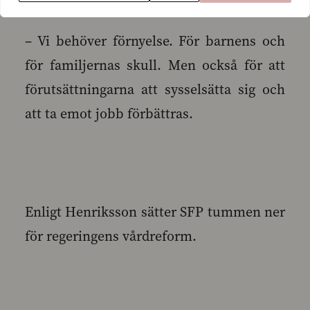
– Vi behöver förnyelse. För barnens och
för familjernas skull. Men också för att
förutsättningarna att sysselsätta sig och
att ta emot jobb förbättras.
Enligt Henriksson sätter SFP tummen ner
för regeringens vårdreform.