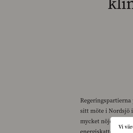
kli
Regeringspartierna 
sitt möte i Nordsjö
mycket nöjd med att 
Vi vär
energiskattereform.