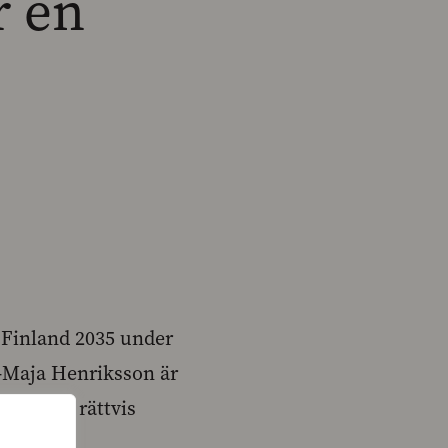
r en
t Finland 2035 under
a-Maja Henriksson är
 göra en rättvis