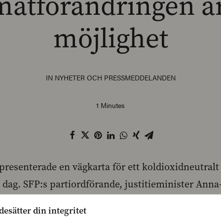
matförändringen ä
möjlighet
IN
NYHETER OCH PRESSMEDDELANDEN
1 Minutes
presenterade en vägkarta för ett koldioxidneutral
 i dag. SFP:s partiordförande, justitieminister Ann
regeringen nu går in för en klimatfond och för att
desätter din integritet