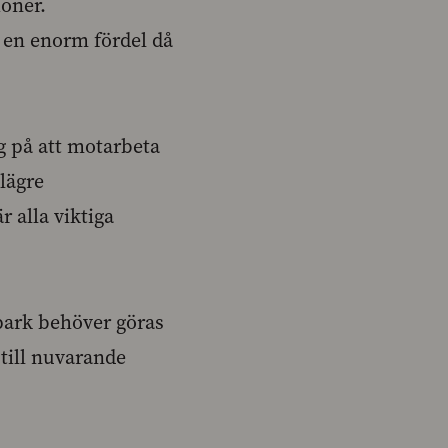
ioner.
å en enorm fördel då
 på att motarbeta
lägre
 alla viktiga
lpark behöver göras
 till nuvarande