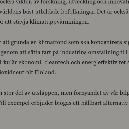
också vikten av forskning, utveckling och innovat
 världens bäst utbildade befolkningar. Det är ocks
för att stävja klimatuppvärmningen.
att grunda en klimatfond som ska koncentrera sig
enom att sätta fart på industrins omställning till 
rkulär ekonomi, cleantech och energieffektivitet är
dioxidneutralt Finland.
en stor del av utsläppen, men förnyandet av vår bi
 Till exempel erbjuder biogas ett hållbart alternativ