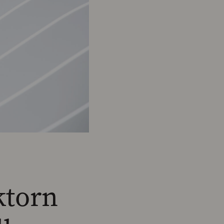
ktorn