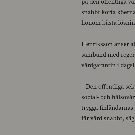
på den offentliga vå
snabbt korta köerna
honom bästa lösnin
Henriksson anser at
samband med regeri
vårdgarantin i dagsl
– Den offentliga se
social- och hälsovår
trygga finländarnas 
får vård snabbt, sä