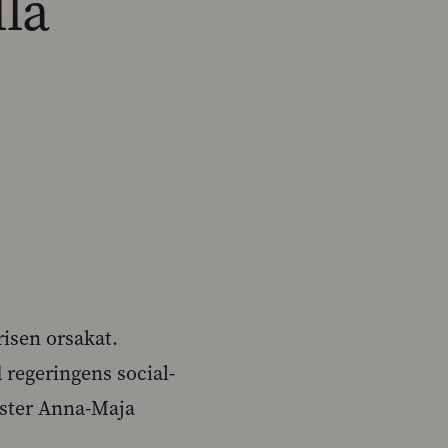
lla
risen orsakat.
 regeringens social-
ister Anna-Maja