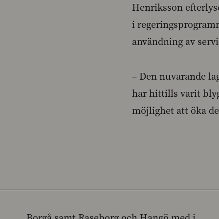
Henriksson efterlys
i regeringsprogram
användning av servi
– Den nuvarande lag
har hittills varit 
möjlighet att öka d
Borgå samt Raseborg och Hangö med i