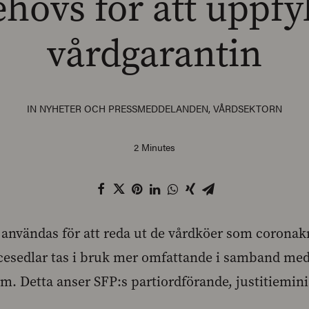
hövs för att uppfy
vårdgarantin
IN
NYHETER OCH PRESSMEDDELANDEN
,
VÅRDSEKTORN
2 Minutes
 användas för att reda ut de vårdköer som coronak
cesedlar tas i bruk mer omfattande i samband med
m. Detta anser SFP:s partiordförande, justitiemin