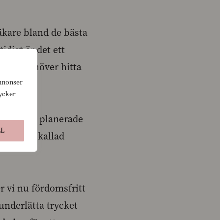
äkare bland de bästa
idigt är det ett
tt vi behöver hitta
annonser
tycker
lvis den planerade
LL
ts en så kallad
r vi nu fördomsfritt
 underlätta trycket