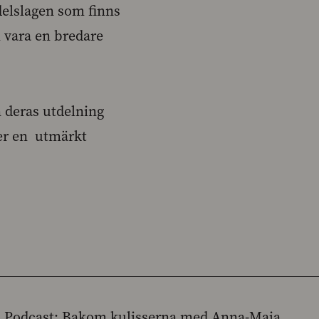
delslagen som finns
 vara en bredare
 deras utdelning
ger en utmärkt
Podcast: Bakom kulisserna med Anna-Maja