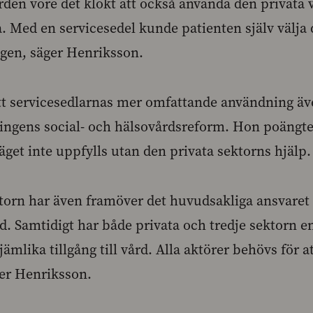
rden vore det klokt att också använda den privata v
. Med en servicesedel kunde patienten själv välja 
gen, säger Henriksson.
t servicesedlarnas mer omfattande användning äv
ngens social- och hälsovårdsreform. Hon poängter
äget inte uppfylls utan den privata sektorns hjälp
ktorn har även framöver det huvudsakliga ansvaret 
d. Samtidigt har både privata och tredje sektorn en v
jämlika tillgång till vård. Alla aktörer behövs för a
ger Henriksson.