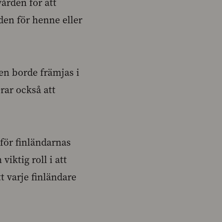
ården för att
den för henne eller
en borde främjas i
ar också att
.
för finländarnas
iktig roll i att
tt varje finländare