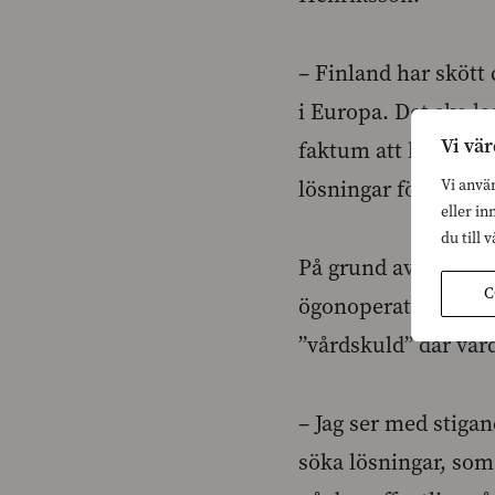
– Finland har skött
i Europa. Det ska la
Vi vär
faktum att köerna fö
lösningar för att f
Vi anvä
eller in
du till 
På grund av Corona
C
ögonoperationen ell
”vårdskuld” där vår
– Jag ser med stiga
söka lösningar, som 