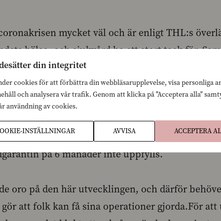
 coronakrisen mycket väl och är enligt THL:s överl
ndets hälso- och sjukvård ha ett stort tack för. Samt
desätter din integritet
r den icke-brådskande vården vuxit sig stora och a
örkorta dem, säger Henriksson.
nder cookies för att förbättra din webbläsarupplevelse, visa personliga 
nehåll och analysera vår trafik. Genom att klicka på "Acceptera alla" sam
vår användning av cookies.
 har många människor nu fått leva med att exempe
OOKIE-INSTÄLLNINGAR
AVVISA
ACCEPTERA A
er höftledsoperationen skjutits fram. Det har bilda
dgarantin på 6 månader inte uppfylls.
nde oro på den här utvecklingen, och därför behöve
gör att folk kan få sina operationer gjorda.För att