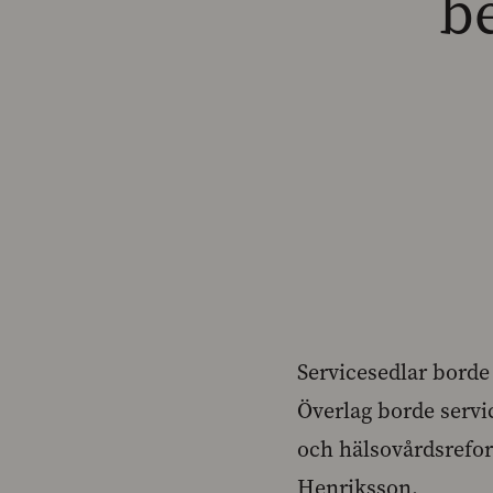
be
Servicesedlar borde
Överlag borde servi
och hälsovårdsrefor
Henriksson.