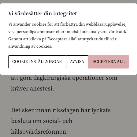
− Om bara en och en halv månad träder
Vi värdesätter din integritet
den nya lagen om jourerna och
Vi använder cookies för att förbättra din webbläsarupplevelse,
visa personliga annonser eller innehåll och analysera vår trafik.
centraliseringen av verksamheter vid
Genom att klicka på "Acceptera alla" samtycker du till vår
sjukhusen i kraft. Då koncentreras
användning av cookies.
fulljouren till tolv centralsjukhus, medan
COOKIE-INSTÄLLNINGAR
AVVISA
ACCEPTERA ALL
bl.a de mindre sjukhusen fråntas rätten
att göra dagkirurgiska operationer som
kräver anestesi.
Det sker innan riksdagen har lyckats
besluta om social- och
hälsovårdsreformen.