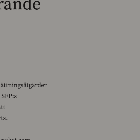
rande
ättningsåtgärder
 SFP:s
tt
ts.