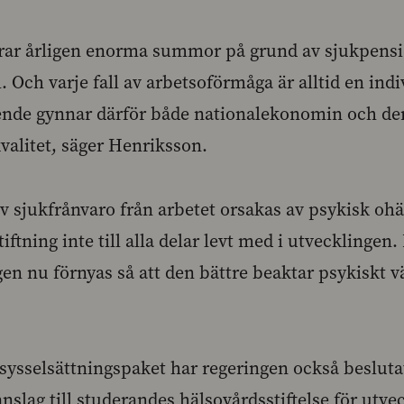
orar årligen enorma summor på grund av sjukpensi
. Och varje fall av arbetsoförmåga är alltid en indi
ende gynnar därför både nationalekonomin och de
valitet, säger Henriksson.
 av sjukfrånvaro från arbetet orsakas av psykisk oh
ftning inte till alla delar levt med i utvecklingen. 
gen nu förnyas så att den bättre beaktar psykiskt v
sysselsättningspaket har regeringen också besluta
sanslag till studerandes hälsovårdsstiftelse för utv