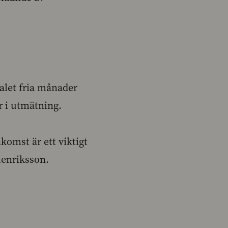
talet fria månader
r i utmätning.
komst är ett viktigt
Henriksson.