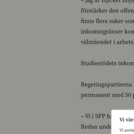
– Jag är mycket nöj
förstärker den offe
finns flera saker so
inkomstgränser komm
välmåendet i arbets
Studiestödets inko
Regeringspartierna 
permanent med 50 p
– Vi i SFP har under
Vi vär
Redan under vår opp
Vi anvä