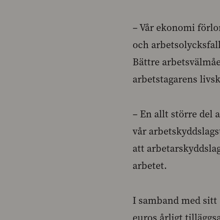
– Vår ekonomi förl
och arbetsolycksfall
Bättre arbetsvälmå
arbetstagarens livsk
– En allt större del
vår arbetskyddslagsti
att arbetarskyddsla
arbetet.
I samband med sitt 
euros årligt tillägg