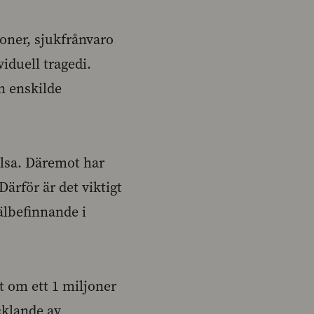
oner, sjukfrånvaro
viduell tragedi.
n enskilde
älsa. Däremot har
Därför är det viktigt
älbefinnande i
t om ett 1 miljoner
ecklande av