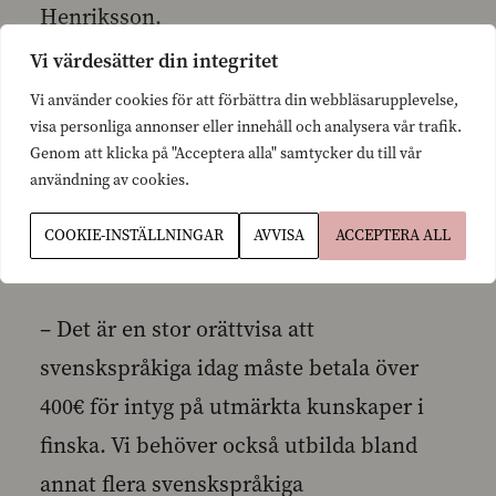
Henriksson.
Vi värdesätter din integritet
Det råder en stor brist på svenskspråkiga
Vi använder cookies för att förbättra din webbläsarupplevelse,
visa personliga annonser eller innehåll och analysera vår trafik.
personer inom den offentliga
Genom att klicka på "Acceptera alla" samtycker du till vår
förvaltningen, och en delorsak är kravet
användning av cookies.
på utmärkta kunskaper i finska för de
COOKIE-INSTÄLLNINGAR
AVVISA
ACCEPTERA ALL
flesta tjänster.
– Det är en stor orättvisa att
svenskspråkiga idag måste betala över
400€ för intyg på utmärkta kunskaper i
finska. Vi behöver också utbilda bland
annat flera svenskspråkiga