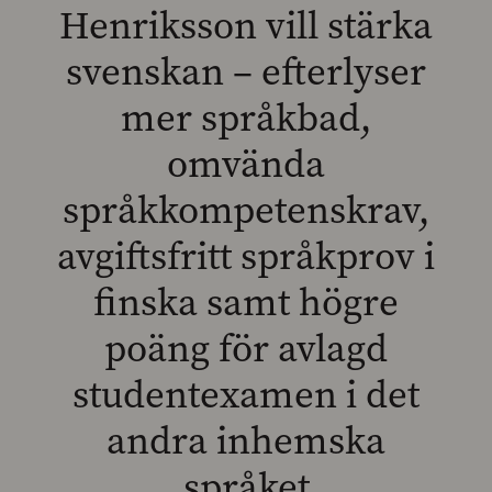
Henriksson vill stärka
svenskan – efterlyser
mer språkbad,
SEARCH
omvända
språkkompetenskrav,
avgiftsfritt språkprov i
finska samt högre
poäng för avlagd
studentexamen i det
andra inhemska
språket