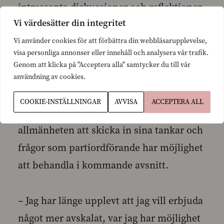
intressanta diskussioner och reflektioner
Vi värdesätter din integritet
direkt i mobilen eller datorn, säger SFP:s
partisekreterare Fredrik Guseff.
Vi använder cookies för att förbättra din webbläsarupplevelse,
visa personliga annonser eller innehåll och analysera vår trafik.
Genom att klicka på "Acceptera alla" samtycker du till vår
Podden är ett nytt sätt för SFP att svara på
användning av cookies.
frågor och funderingar som finns ute i
COOKIE-INSTÄLLNINGAR
AVVISA
ACCEPTERA ALL
samhället. Partiet bjuder därför in
allmänheten att skicka in sina tankar och
frågor som partiordförande har möjlighet
att behandla i kommande avsnitt.
– Jag har länge upplevt att jag vill erbjuda
något mer avskalat, var jag har möjlighet