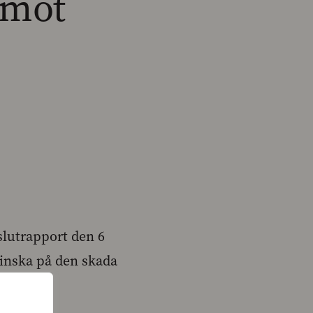
 mot
slutrapport den 6
 minska på den skada