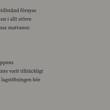
illstånd förnyas
en i allt större
rnas matvanor.
ruppens
nte varit tillräckligt
 lagstiftningen bör