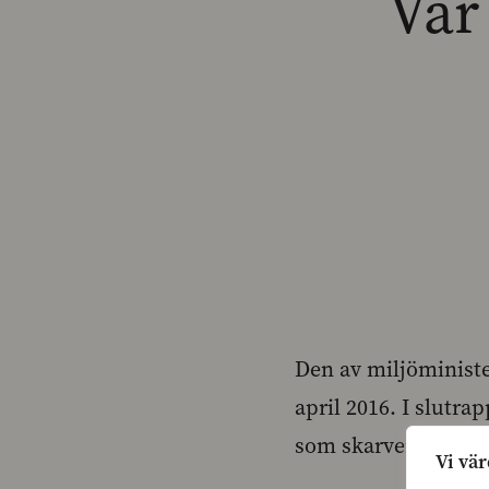
Var
Den av miljöministe
april 2016. I slutra
som skarven förorsa
Vi vär