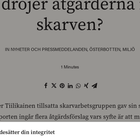
 dröjer åtgärderna
skarven?
IN
NYHETER OCH PRESSMEDDELANDEN
,
ÖSTERBOTTEN
,
MILJÖ
1 Minutes
r Tiilikainen tillsatta skarvarbetsgruppen gav sin 
pporten ingår flera åtgärdsförslag vars syfte är att
kar.
desätter din integritet