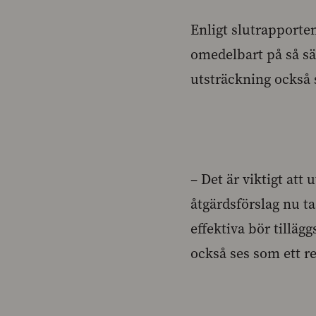
Enligt slutrapporte
omedelbart på så sätt
utsträckning också 
– Det är viktigt at
åtgärdsförslag nu tas 
effektiva bör tilläg
också ses som ett ree