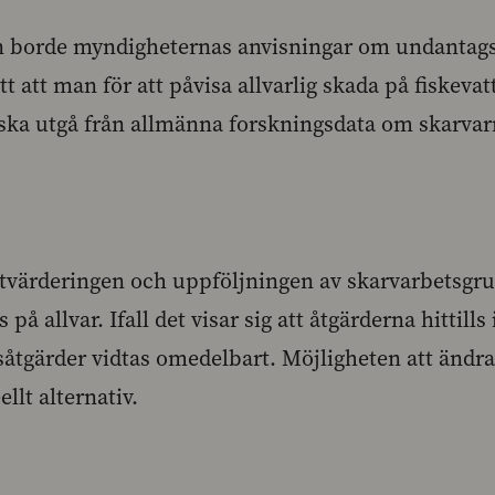
n borde myndigheternas anvisningar om undantagst
 att man för att påvisa allvarlig skada på fiskevatt
ska utgå från allmänna forskningsdata om skarva
t utvärderingen och uppföljningen av skarvarbetsg
på allvar. Ifall det visar sig att åtgärderna hittills i
gsåtgärder vidtas omedelbart. Möjligheten att ändra
llt alternativ.