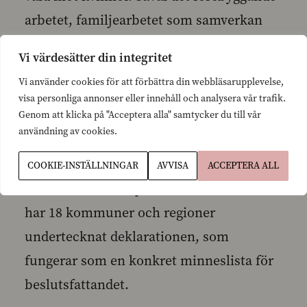
arbetet, familjearbetet som samverkan
med dagvård och skola behövs för att det
Vi värdesätter din integritet
ska lyckas, säger Henriksson.
Vi använder cookies för att förbättra din webbläsarupplevelse,
visa personliga annonser eller innehåll och analysera vår trafik.
Inför Minna Canth-dagen uppmanar
Genom att klicka på "Acceptera alla" samtycker du till vår
användning av cookies.
Henriksson också alla kommuner att
underteckna den europeiska
COOKIE-INSTÄLLNINGAR
AVVISA
ACCEPTERA ALL
deklarationen om jämställdhet. Hittills
har 18 kommuner och regioner
undertecknat deklarationen, som
fungerar som en konkret minneslista för
beslutsfattandet.