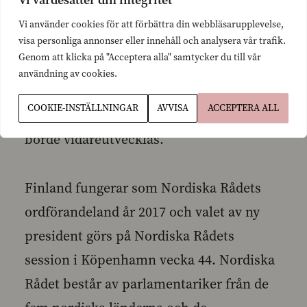
Tanken om ett eventuellt nordiskt
Vi använder cookies för att förbättra din webbläsarupplevelse,
visa personliga annonser eller innehåll och analysera vår trafik.
medborgarskap, som Mittengruppen i
Genom att klicka på "Acceptera alla" samtycker du till vår
Nordiska Rådet lagt fram, är innovativ
användning av cookies.
och ett exempel på en fråga som skulle
COOKIE-INSTÄLLNINGAR
AVVISA
ACCEPTERA ALL
beröra alla medborgare i Norden och som
borde vidareutvecklas.
Finland fungerar som Nordiska Rådets
ordförandeland år 2017 och valet av ny
president görs på Nordiska Rådets
session i Köpenhamn vecka 44. Nordiska
Rådet består av parlamentariker från de