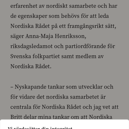
erfarenhet av nordiskt samarbete och har
de egenskaper som behövs för att leda
Nordiska Rådet på ett framgångsrikt sätt,
säger Anna-Maja Henriksson,
riksdagsledamot och partiordförande för
Svenska folkpartiet samt medlem av
Nordiska Rådet.
– Nyskapande tankar som utvecklar och
för vidare det nordiska samarbetet är
centrala för Nordiska Rådet och jag vet att
Britt delar mina tankar om att Nordiska
Rådet kan mer än vad som görs idag.
Vi värdesätter din integritet