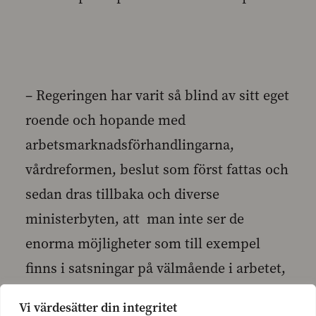
– Regeringen har varit så blind av sitt eget
roende och hopande med
arbetsmarknadsförhandlingarna,
vårdreformen, beslut som först fattas och
sedan dras tillbaka och diverse
ministerbyten, att man inte ser de
enorma möjligheter som till exempel
finns i satsningar på välmående i arbetet,
säger SFP:s partiordförande Anna-Maja
Vi värdesätter din integritet