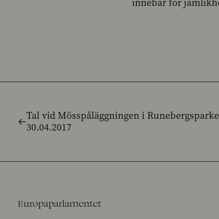
innebär för jämlikh
Tal vid Mösspåläggningen i Runebergspark
30.04.2017
Europaparlamentet