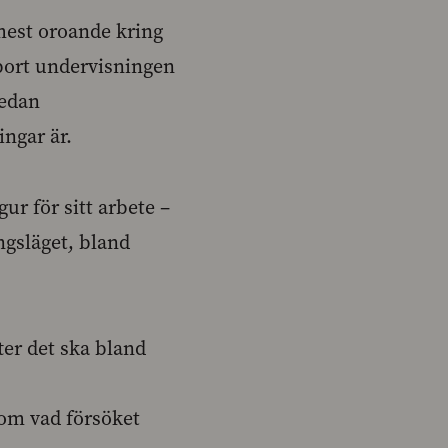
mest oroande kring
 bort undervisningen
sedan
ingar är.
ur för sitt arbete –
gsläget, bland
ter det ska bland
som vad försöket