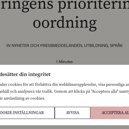
ringens prioriterin
oordning
IN
NYHETER OCH PRESSMEDDELANDEN
,
UTBILDNING
,
SPRÅK
1 Minutes
desätter din integritet
nder cookies för att förbättra din webbläsarupplevelse, visa personliga 
nehåll och analysera vår trafik. Genom att klicka på "Acceptera alla" sam
tningsläget fortfarande är kritiskt och den komma
vår användning av cookies.
e innan den är klar väljer regeringen språkunderv
OOKIE-INSTÄLLNINGAR
AVVISA
ACCEPTERA A
filfråga.