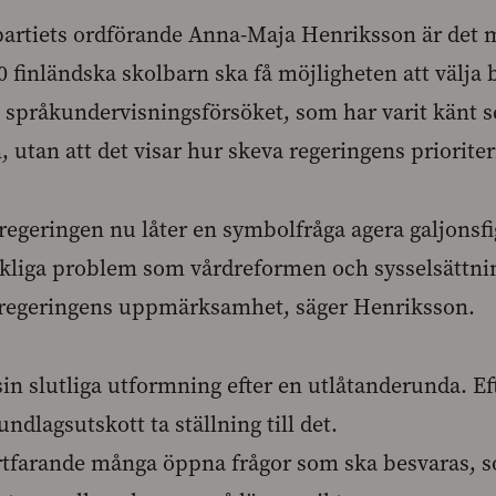
partiets ordförande Anna-Maja Henriksson är det 
0 finländska skolbarn ska få möjligheten att välja
va språkundervisningsförsöket, som har varit känt 
 utan att det visar hur skeva regeringens prioriter
t regeringen nu låter en symbolfråga agera galjonsfig
kliga problem som vårdreformen och sysselsättnin
a regeringens uppmärksamhet, säger Henriksson.
sin slutliga utformning efter en utlåtanderunda. Ef
ndlagsutskott ta ställning till det.
fortfarande många öppna frågor som ska besvaras, 