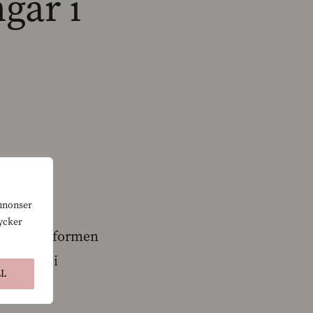
gar i
annonser
tycker
nde vårdreformen
isningen i
LL