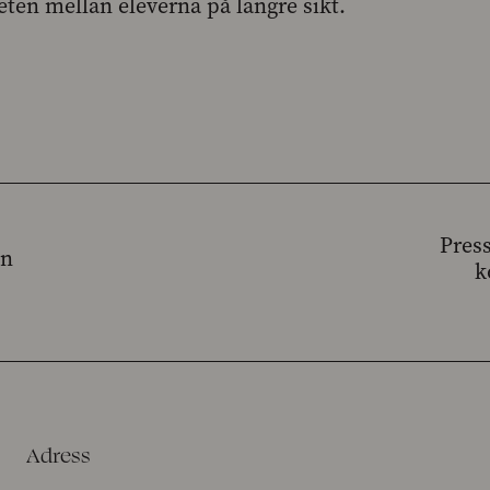
eten mellan eleverna på längre sikt.
Pres
en
k
Adress