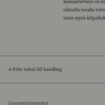
kansanterveys on ki
oikealla tavalla to
siten myös kilpailu
Från valtal till handling
Europaparlamentet