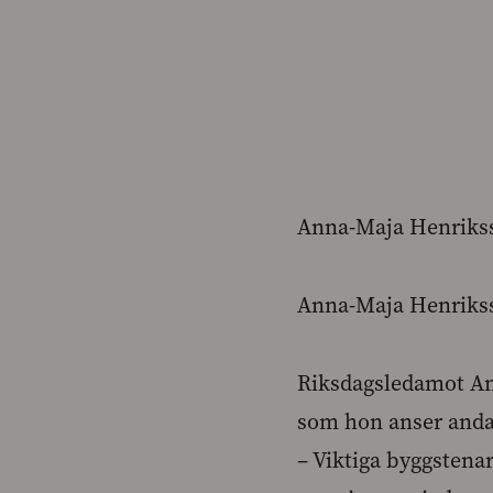
Anna-Maja Henriksso
Anna-Maja Henriksso
Riksdagsledamot An
som hon anser anda
– Viktiga byggstena