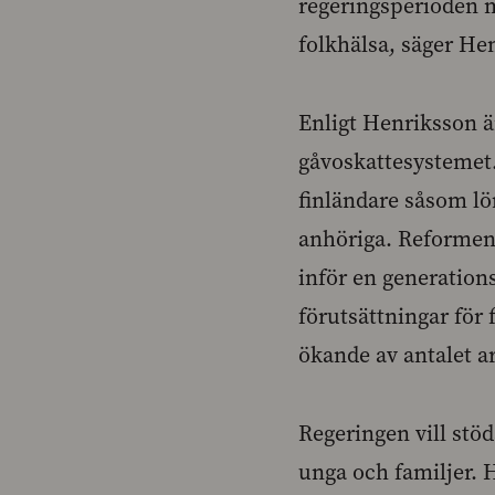
regeringsperioden m
folkhälsa, säger He
Enligt Henriksson är
gåvoskattesystemet.
finländare såsom lö
anhöriga. Reformen 
inför en generatio
förutsättningar för 
ökande av antalet a
Regeringen vill stö
unga och familjer.