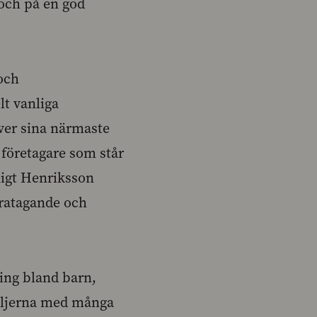
och på en god
 och
lt vanliga
ver sina närmaste
 företagare som står
ligt Henriksson
varatagande och
ing bland barn,
iljerna med många