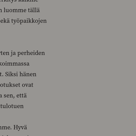
an luomme tällä
 sekä työpaikkojen
rten ja perheiden
ikoimmassa
t. Siksi hänen
rotukset ovat
 sen, että
ntulotuen
mme. Hyvä