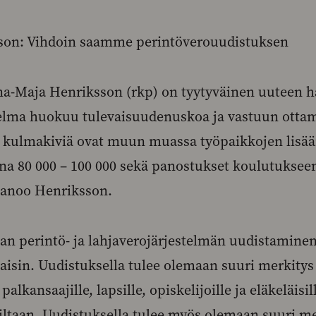
son: Vihdoin saamme perintöverouudistuksen
a-Maja Henriksson (rkp) on tyytyväinen uuteen ha
elma huokuu tulevaisuudenuskoa ja vastuun ottam
ä kulmakiviä ovat muun muassa työpaikkojen lisä
na 80 000 – 100 000 sekä panostukset koulutuksee
sanoo Henriksson.
n perintö- ja lahjaverojärjestelmän uudistaminen
aisin. Uudistuksella tulee olemaan suuri merkitys a
alkansaajille, lapsille, opiskelijoille ja eläkeläisil
ltaan. Uudistuksella tulee myös olemaan suuri mer