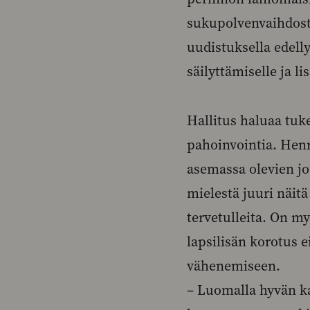
sukupolvenvaihdosta
uudistuksella edelly
säilyttämiselle ja li
Hallitus haluaa tuk
pahoinvointia. He
asemassa olevien jo
mielestä juuri näit
tervetulleita. On m
lapsilisän korotus 
vähenemiseen.
– Luomalla hyvän 