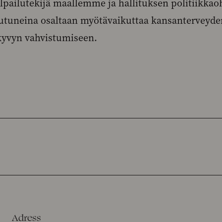
lpailutekijä maallemme ja hallituksen politiikkao
teutuneina osaltaan myötävaikuttaa kansanterveyd
kyvyn vahvistumiseen.
Adress