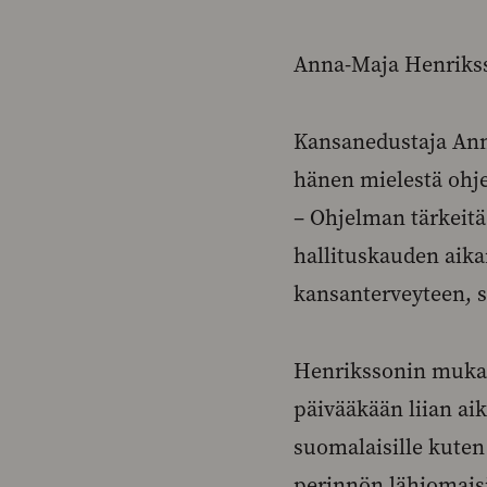
Anna-Maja Henriks
Kansanedustaja Ann
hänen mielestä ohj
– Ohjelman tärkeit
hallituskauden aika
kansanterveyteen, 
Henrikssonin mukaa
päivääkään liian aik
suomalaisille kuten p
perinnön lähiomaisi