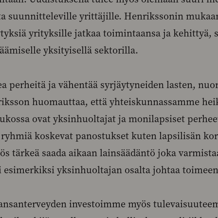
 suunnitteleville yrittäjille. Henrikssonin muka
tyksiä yrityksille jatkaa toimintaansa ja kehittyä,
säämiselle yksityisellä sektorilla.
ea perheitä ja vähentää syrjäytyneiden lasten, nuo
nriksson huomauttaa, että yhteiskunnassamme he
ukossa ovat yksinhuoltajat ja monilapsiset perhee
ä ryhmiä koskevat panostukset kuten lapsilisän ko
yös tärkeä saada aikaan lainsäädäntö joka varmistaa
ei esimerkiksi yksinhuoltajan osalta johtaa toimee
kansanterveyden investoimme myös tulevaisuutee