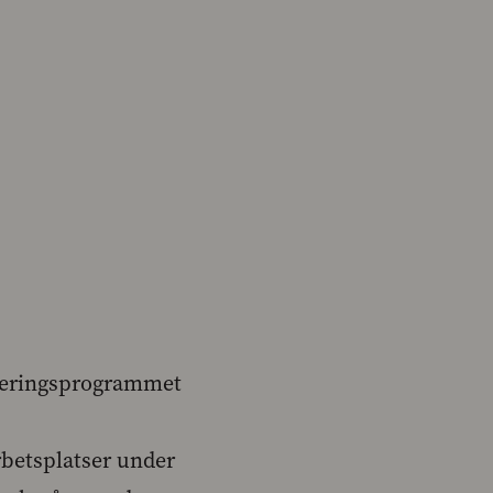
egeringsprogrammet
rbetsplatser under