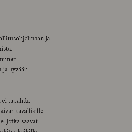
llitusohjelmaan ja
ista.
äminen
n ja hyvään
 ei tapahdu
ivan tavallisille
le, jotka saavat
kitys kaikille