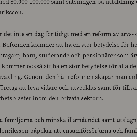
ed 80.000-100.000 samt satsningen på utbildning 
nriksson.
 det inte en dag för tidigt med en reform av arvs-
 Reformen kommer att ha en stor betydelse för he
ntagare, barn, studerande och pensionärer som är
kommer också att ha en stor betydelse för alla de
nsväxling. Genom den här reformen skapar man en
företag att leva vidare och utvecklas samt för till
rbetsplaster inom den privata sektorn.
da familjerna och minska illamåendet samt utslagn
 Henriksson påpekar att ensamförsörjarna och fam