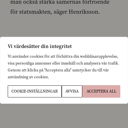
man också stärka samernas förtroende
för statsmakten, säger Henriksson.
Vi värdesätter din integritet
Svenska folkpartiet arbetade under förra
Vi använder cookies för att förbättra din webbläsarupplevelse,
regeringsperioden hårt för ratificeringen
visa personliga annonser eller innehåll och analysera vår trafik.
Genom att klicka på "Acceptera alla" samtycker du till vår
av konventionen. På slutrakan höll inte
användning av cookies.
regeringsleden, och ratificeringen blev
COOKIE-INSTÄLLNINGAR
AVVISA
ACCEPTERA ALL
vilande i riksdagen.