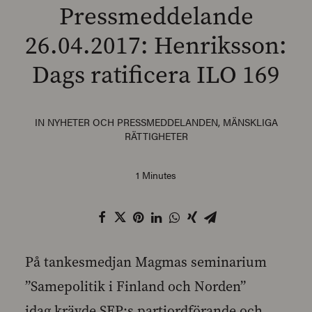
Pressmeddelande
26.04.2017: Henriksson:
Dags ratificera ILO 169
SEARCH
IN
NYHETER OCH PRESSMEDDELANDEN
,
MÄNSKLIGA
RÄTTIGHETER
1 Minutes
På tankesmedjan Magmas seminarium
”Samepolitik i Finland och Norden”
idag krävde SFP:s partiordförande och