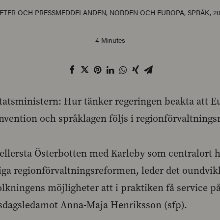
ETER OCH PRESSMEDDELANDEN
,
NORDEN OCH EUROPA
,
SPRÅK
,
20
4 Minutes
tatsministern: Hur tänker regeringen beakta att E
vention och språklagen följs i regionförvaltning
Mellersta Österbotten med Karleby som centralort 
iga regionförvaltningsreformen, leder det oundvikli
lkningens möjligheter att i praktiken få service p
ksdagsledamot Anna-Maja Henriksson (sfp).