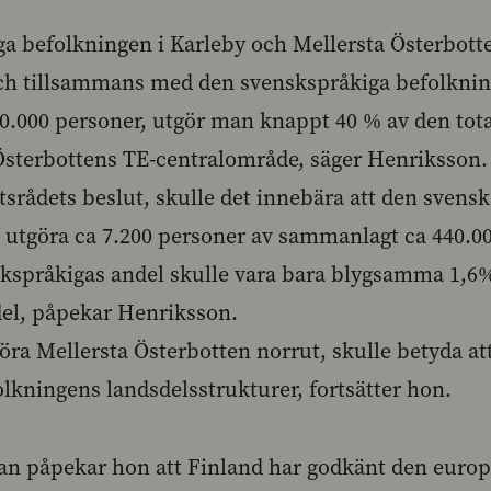
a befolkningen i Karleby och Mellersta Österbotte
och tillsammans med den svenskspråkiga befolknin
90.000 personer, utgör man knappt 40 % av den to
sterbottens TE-centralområde, säger Henriksson. I
atsrådets beslut, skulle det innebära att den svens
 utgöra ca 7.200 personer av sammanlagt ca 440.000
skspråkigas andel skulle vara bara blygsamma 1,6%,
del, påpekar Henriksson.
föra Mellersta Österbotten norrut, skulle betyda at
lkningens landsdelsstrukturer, fortsätter hon.
ågan påpekar hon att Finland har godkänt den euro