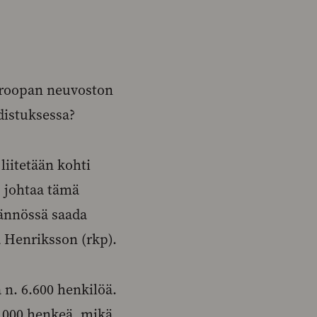
uroopan neuvoston
distuksessa?
iitetään kohti
, johtaa tämä
tännössä saada
 Henriksson (rkp).
 n. 6.600 henkilöä.
.000 henkeä, mikä