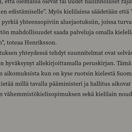
 että olemassa olevat tai uudet hallinnolliset raj
len edistämiselle”. Myös kielilaissa säädetään että
e pyrkiä yhteensopiviin aluejaotuksiin, joissa tur
stön mahdollisuudet saada palveluja omalla kielel
”, toteaa Henriksson.
tuksen yhteydessä tehdyt suunnitelmat ovat selväss
n hyväksynyt allekirjoittamalla peruskirjan. Tämä
aikomuksista kun on kyse ruotsin kielestä Suome
ietää millä tavalla pääministeri ja hallitus aikova
 vähemmistökielisopimuksen sekä kielilain noud