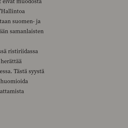
at eivät muodosta
 ”Hallintoa
vataan suomen- ja
lään samanlaisten
ä ristiriidassa
 herättää
ssa. Tästä syystä
t huomioida
attamista