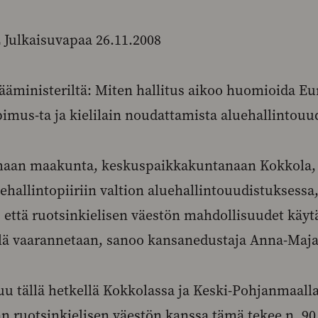
ulkaisuvapaa 26.11.2008
ääministeriltä: Miten hallitus aikoo huomioida E
mus-ta ja kielilain noudattamista aluehallintouu
maan maakunta, keskuspaikkakuntanaan Kokkola, l
ehallintopiiriin valtion aluehallintouudistuksessa
 että ruotsinkielisen väestön mahdollisuudet käy
llä vaarannetaan, sanoo kansanedustaja Anna-Maja
uu tällä hetkellä Kokkolassa ja Keski-Pohjanmaalla
 ruotsinkielisen väestön kanssa tämä tekee n. 90