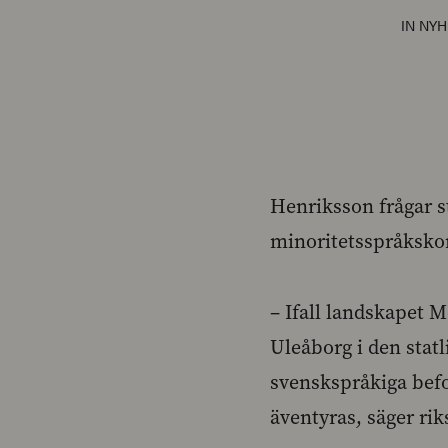
IN
NYH
Henriksson frågar s
minoritetsspråkskon
– Ifall landskapet 
Uleåborg i den statl
svenskspråkiga befo
äventyras, säger ri