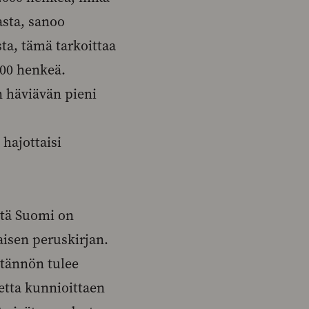
sta, sanoo
ta, tämä tarkoittaa
000 henkeä.
n häviävän pieni
hajottaisi
ttä Suomi on
aisen peruskirjan.
ytännön tulee
etta kunnioittaen