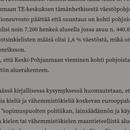
nmaan TE-keskuksen tämänhetkisestä väestöpohja
tioneuvosto päättää että suuntaus on kohti pohjois
 olisi noin 7.200 henkeä alueella jossa asuu n. 440.
uotsinkielisten määrä olisi 1,6 % väestöstä, mikä o
enriksson.
, että Keski-Pohjanmaan vieminen kohti pohjoista 
stön aluerakenteen.
ässä kirjallisessa kysymyksessä huomautetaan, e
sia kieliä ja vähemmistökieliä koskevan eurooppal
ä ”sopimuspuolten politiikan, lainsäädännön ja kä
n kielen tai vähemmistökielen maantieteellistä alu