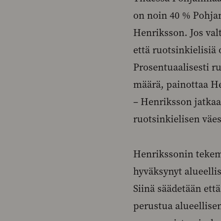
on noin 40 % Pohja
Henriksson. Jos val
että ruotsinkielisiä
Prosentuaalisesti r
määrä, painottaa H
– Henriksson jatkaa
ruotsinkielisen väe
Henrikssonin tekem
hyväksynyt alueelli
Siinä säädetään ett
perustua alueellise