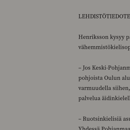
LEHDISTÖTIEDOTE J
Henriksson kysyy p
vähemmistökielisopi
– Jos Keski-Pohjan
pohjoista Oulun alu
varmuudella siihen,
palvelua äidinkiele
– Ruotsinkielisiä as
Yhdessä Pohjanmaan