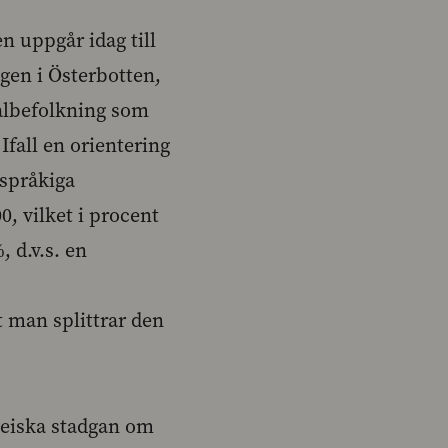
n uppgår idag till
gen i Österbotten,
talbefolkning som
fall en orientering
kspråkiga
, vilket i procent
 d.v.s. en
t man splittrar den
peiska stadgan om