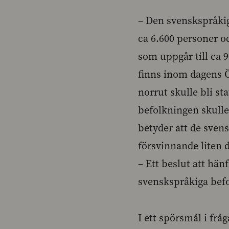
– Den svenskspråkig
ca 6.600 personer 
som uppgår till ca 
finns inom dagens Ö
norrut skulle bli st
befolkningen skulle
betyder att de sven
försvinnande liten 
– Ett beslut att hän
svenskspråkiga befo
I ett spörsmål i fr