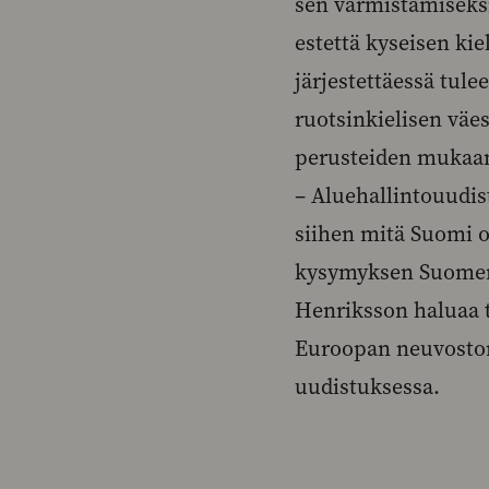
sen varmistamiseksi,
estettä kyseisen kie
järjestettäessä tule
ruotsinkielisen väe
perusteiden mukaan
– Aluehallintouudis
siihen mitä Suomi o
kysymyksen Suomen 
Henriksson haluaa t
Euroopan neuvoston
uudistuksessa.