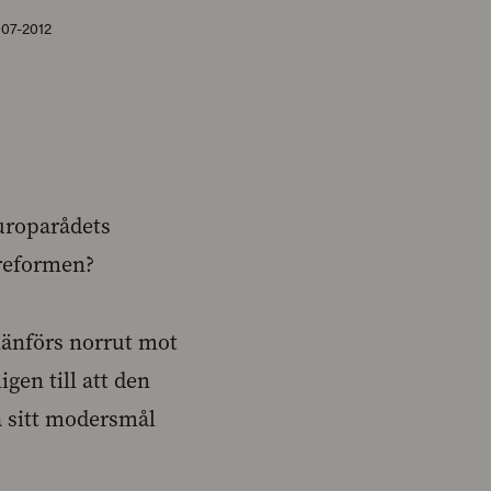
07-2012
uroparådets
sreformen?
hänförs norrut mot
gen till att den
å sitt modersmål