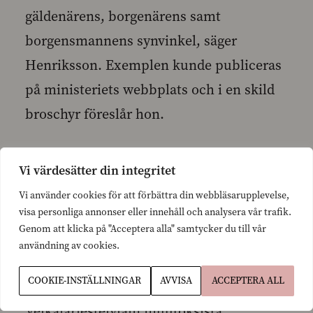
gäldenärens, borgenärens samt
borgensmannens synvinkel, säger
Henriksson. Exemplen kunde publiceras
på ministeriets webbplats och i en skild
broschyr föreslår hon.
Vi värdesätter din integritet
LEHDISTÖTIEDOTE Julkaisuvapaa
Vi använder cookies för att förbättra din webbläsarupplevelse,
27.2.2008
visa personliga annonser eller innehåll och analysera vår trafik.
Genom att klicka på "Acceptera alla" samtycker du till vår
användning av cookies.
Lakivaliokunnan varapuheenjohtaja
COOKIE-INSTÄLLNINGAR
AVVISA
ACCEPTERA ALL
Anna-Maja Henriksson:
Velkajärjestelylain muutoksista