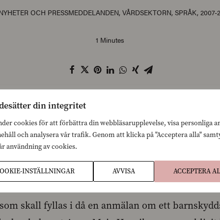
NYHETER OCH PRESSMEDDELANDEN
,
VÅRDSEKTORN
,
SPRÅK
,
2007-
1 Minutes
n: Social- och hälsovårdsministeriet sysslar med
desätter din integritet
ing!
nder cookies för att förbättra din webbläsarupplevelse, visa personliga 
nehåll och analysera vår trafik. Genom att klicka på "Acceptera alla" sam
vår användning av cookies.
edningsblanketten för barnskyddsärenden att fås 
OOKIE-INSTÄLLNINGAR
AVVISA
ACCEPTERA A
r varit i kraft över ett år nu och ännu finns inte 
som skall fyllas i då en anmälan om ett barnskydds