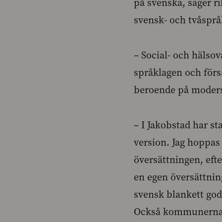
på svenska, säger r
svensk- och tvåsprå
– Social- och hälso
språklagen och för
beroende på modersm
– I Jakobstad har sta
version. Jag hoppas m
översättningen, efte
en egen översättnin
svensk blankett god
Också kommunerna o