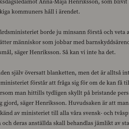
iksdagsledamot Anna-Maja Henriksson, som blivit
kiga kommuners håll i ärendet.
vårdsministeriet borde ju minsann förstå och veta 
sätter människor som jobbar med barnskyddsärende
ål, säger Henriksson. Så kan vi inte ha det.
den själv översatt blanketten, men det är alltså int
inisteriet förstår att fråga sig för om de kan få til
rsom man hittills tydligen skyllt på bristande pers
g gjord, säger Henriksson. Huvudsaken är att man
känd av ministeriet till alla våra svensk- och två
ch deras anställda skall behandlas jämlikt av st