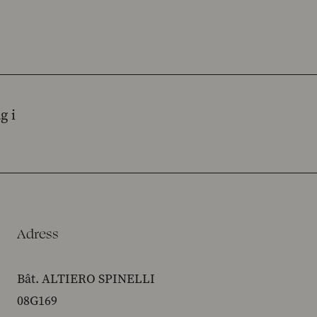
g i
Adress
Bât. ALTIERO SPINELLI
08G169