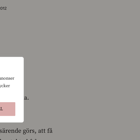
2012
annonser
tycker
på svenska.
LL
den
ärende görs, att få