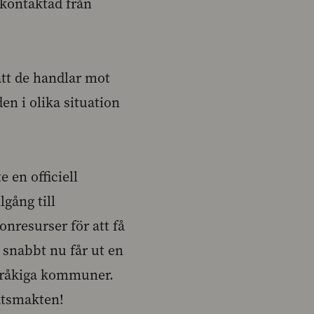
 kontaktad från
att de handlar mot
n i olika situation
e en officiell
lgång till
onresurser för att få
 snabbt nu får ut en
språkiga kommuner.
atsmakten!