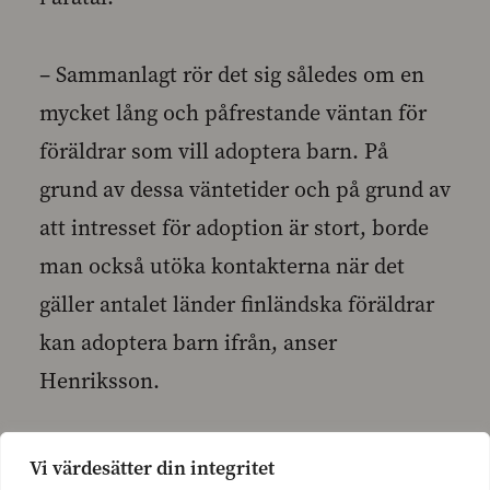
– Sammanlagt rör det sig således om en
mycket lång och påfrestande väntan för
föräldrar som vill adoptera barn. På
grund av dessa väntetider och på grund av
att intresset för adoption är stort, borde
man också utöka kontakterna när det
gäller antalet länder finländska föräldrar
kan adoptera barn ifrån, anser
Henriksson.
Vi värdesätter din integritet