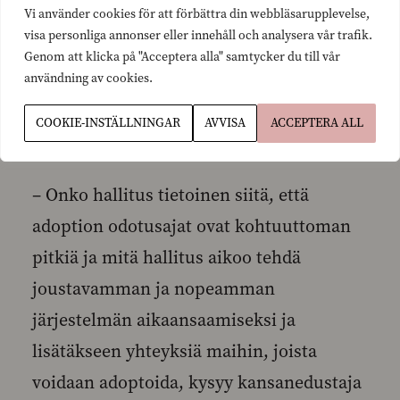
LEHDISTÖTIEDOTE Julkaisuvapaa
Vi använder cookies för att förbättra din webbläsarupplevelse,
7.8.2008
visa personliga annonser eller innehåll och analysera vår trafik.
Genom att klicka på "Acceptera alla" samtycker du till vår
användning av cookies.
Anna-Maja Henriksson: Adoption
COOKIE-INSTÄLLNINGAR
AVVISA
ACCEPTERA ALL
odotusajat kohtuuttoman pitkiä!
– Onko hallitus tietoinen siitä, että
adoption odotusajat ovat kohtuuttoman
pitkiä ja mitä hallitus aikoo tehdä
joustavamman ja nopeamman
järjestelmän aikaansaamiseksi ja
lisätäkseen yhteyksiä maihin, joista
voidaan adoptoida, kysyy kansanedustaja