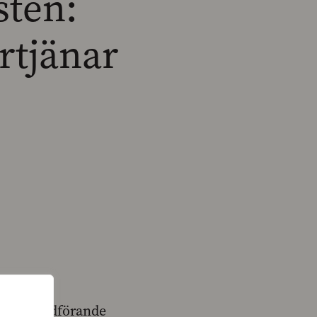
sten:
rtjänar
 SFP:s ordförande