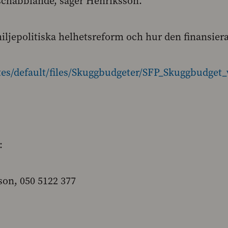
schabblande, säger Henriksson.
iljepolitiska helhetsreform och hur den finansier
ites/default/files/Skuggbudgeter/SFP_Skuggbudget
:
on, 050 5122 377