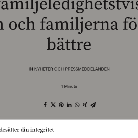
amiljeledighetstvi
 och familjerna fö
bättre
IN
NYHETER OCH PRESSMEDDELANDEN
1 Minute
gligt att regeringen inte verkar kunna enas om en
desätter din integritet
orm. Barnen och familjerna förtjänar bättre, säger