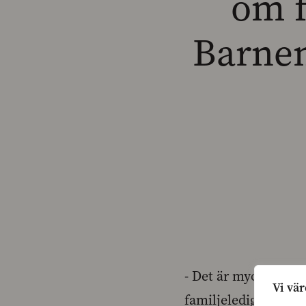
om f
Barnen
- Det är mycket sor
Vi vär
familjeledighetsref