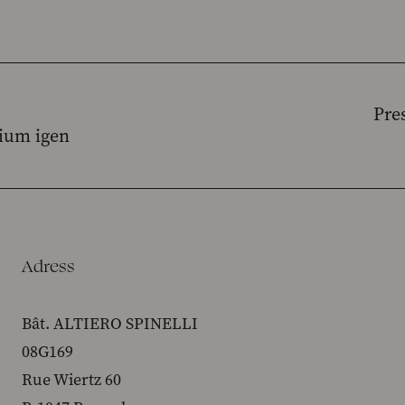
Pre
sium igen
Adress
Bât. ALTIERO SPINELLI
08G169
Rue Wiertz 60