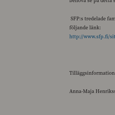
behöva se på detta 
SFP:s tredelade fam
följande länk:
http://www.sfp.fi/s
Tilläggsinformation
Anna-Maja Henrikss