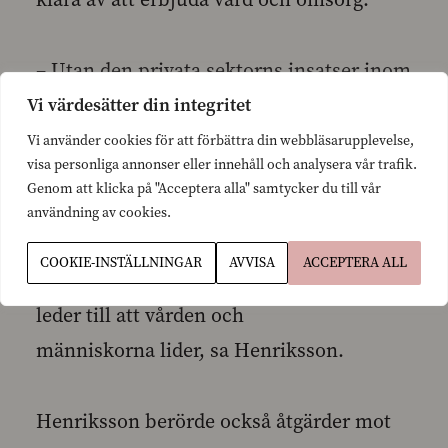
– Utan den privata sektorns insatser inom
vård och omsorg skulle många
Vi värdesätter din integritet
kommuner ha stora problem att ordna till
Vi använder cookies för att förbättra din webbläsarupplevelse,
visa personliga annonser eller innehåll och analysera vår trafik.
exempel äldreomsorgen. Den
Genom att klicka på "Acceptera alla" samtycker du till vår
offentliga vården ska utan tvekan vara
användning av cookies.
grundstenen i vårt system, men
COOKIE-INSTÄLLNINGAR
AVVISA
ACCEPTERA ALL
ovilja att utnyttja den privata sektorn
leder till att vården och
människorna lider, sa Henriksson.
Henriksson berörde också åtgärder mot