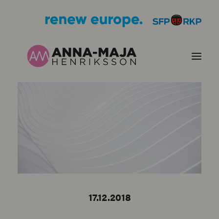
PUBLIKATIONER
HJÄRTEFRÅGOR
PERSONPORTRÄTT
KONTAKT
17.12.2018
BILDER