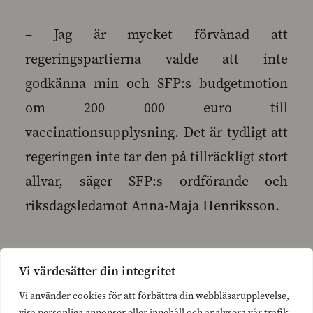
– Jag är mycket förvånad att
regeringspartierna valde att inte
godkänna min och SFP:s budgetmotion
om 200 000 euro till
vaccinationsupplysning. Det är tydligt att
regeringen inte tar den på tillräckligt stort
allvar, säger SFP:s ordförande och
riksdagsledamot Anna-Maja Henriksson.
Tyvärr har det idag konstaterats tre nya
Vi värdesätter din integritet
mässlingsfall i Tammerfors. Mässling är
Vi använder cookies för att förbättra din webbläsarupplevelse,
en väldigt smittsam sjukdom. Det finns
visa personliga annonser eller innehåll och analysera vår trafik.