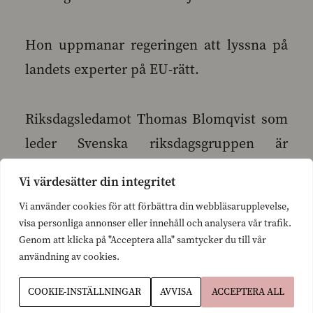
Hon uppmanar regeringen att lyssna på
landets experter på EU-rätt.
Riksdagsledamot Thomas Blomqvist som
leder Svenska riksdagsgruppen är
bekymrad över tågordningen.
Vi värdesätter din integritet
Vi använder cookies för att förbättra din webbläsarupplevelse,
− Människornas vårdbehov måste sättas i
visa personliga annonser eller innehåll och analysera vår trafik.
första rummet. Med en så här omfattande
Genom att klicka på "Acceptera alla" samtycker du till vår
användning av cookies.
reform måste regeringen åtminstone låta
bli att med öppna ögon köra på grynnor
COOKIE-INSTÄLLNINGAR
AVVISA
ACCEPTERA ALL