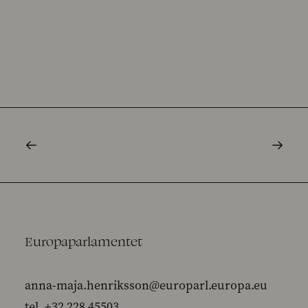
Europaparlamentet
anna-maja.henriksson@europarl.europa.eu
tel. +32 228 45503