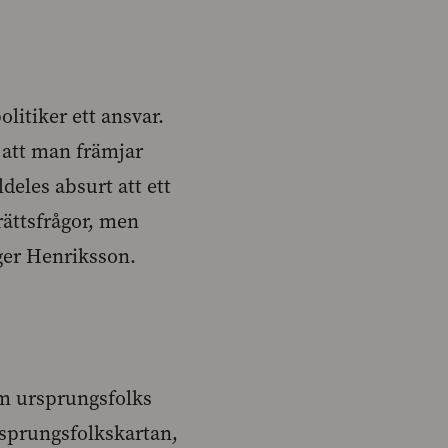
olitiker ett ansvar.
l att man främjar
deles absurt att ett
rättsfrågor, men
äger Henriksson.
 om ursprungsfolks
ursprungsfolkskartan,