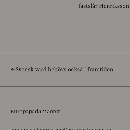
fastslår Henriksson
Svensk vård behövs också i framtiden
Europaparlamentet
anna-maja.henriksson@europarl.europa.eu