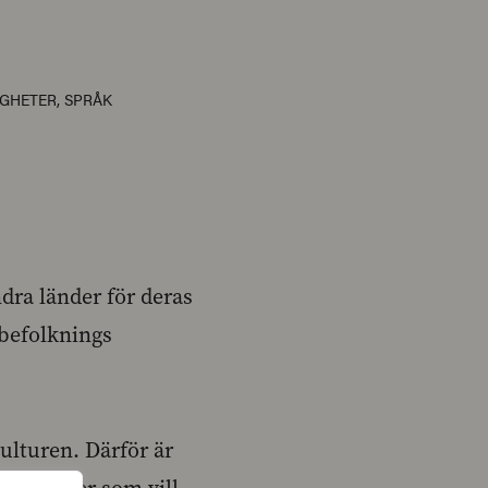
IGHETER
,
SPRÅK
ndra länder för deras
sbefolknings
ulturen. Därför är