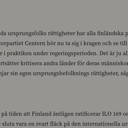
öda ursprungsfolks rättigheter har alla finländska p
terpartiet Centern bör nu ta sig i kragen och se til
 i praktiken under regeringsperioden. Det är ju all
rtsätter kritisera andra länder för deras människo
ämjar sin egen ursprungsbefolknings rättigheter, s
 på tiden att Finland äntligen ratificerar ILO 169
e sluta vara en svart fläck på den internationella 