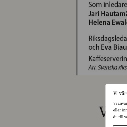
Vi vär
Vi anvä
Väl
eller in
du till 