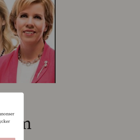
annonser
rium
tycker