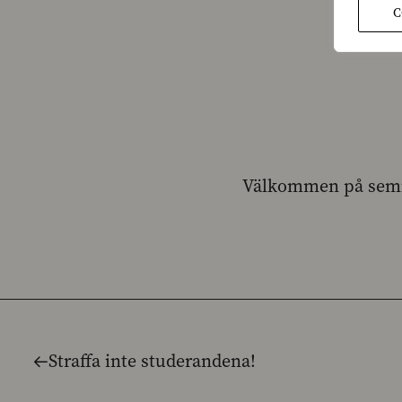
C
Välkommen på semia
Straffa inte studerandena!