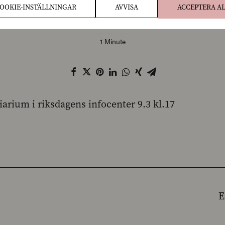
OOKIE-INSTÄLLNINGAR
AVVISA
ACCEPTERA A
IN
NYHETER OCH PRESSMEDDELANDEN
1 Minute
rium i riksdagens infocenter 9.3 kl.17
E