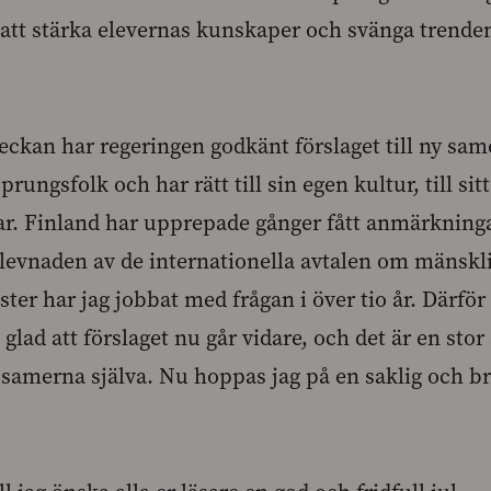
att stärka elevernas kunskaper och svänga trenden
veckan har regeringen godkänt förslaget till ny sa
rungsfolk och har rätt till sin egen kultur, till sit
gar. Finland har upprepade gånger fått anmärkning
levnaden av de internationella avtalen om mänskli
ister har jag jobbat med frågan i över tio år. Därför
glad att förslaget nu går vidare, och det är en stor
 samerna själva. Nu hoppas jag på en saklig och br