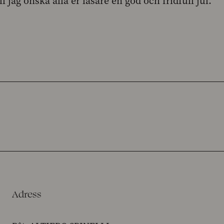
 jag önska alla er läsare en god och fridfull jul.
Adress