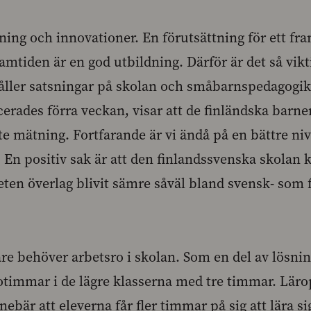
ning och innovationer. En förutsättning för ett fr
amtiden är en god utbildning. Därför är det så vikti
åller satsningar på skolan och småbarnspedagogik
cerades förra veckan, visar att de finländska barn
te mätning. Fortfarande är vi ändå på en bättre n
 En positiv sak är att den finlandssvenska skolan kl
ten överlag blivit sämre såväl bland svensk- som 
are behöver arbetsro i skolan. Som en del av lösni
otimmar i de lägre klasserna med tre timmar. Läro
nebär att eleverna får fler timmar på sig att lära si