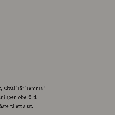
kt, såväl här hemma i
r ingen oberörd.
te få ett slut.