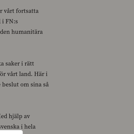
r vårt fortsatta
d i FN:s
t den humanitära
a saker i rätt
ör vårt land. Här i
 beslut om sina så
Med hjälp av
venska i hela