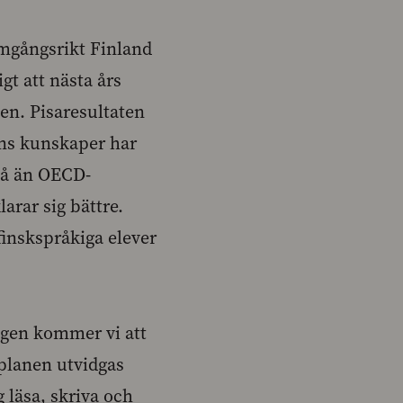
amgångsrikt Finland
gt att nästa års
en. Pisaresultaten
ens kunskaper har
ivå än OECD-
arar sig bättre.
finskspråkiga elever
ngen kommer vi att
planen utvidgas
g läsa, skriva och