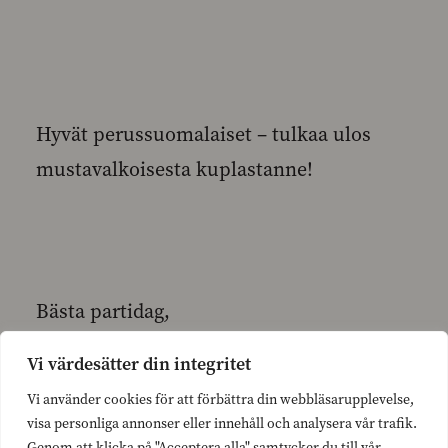
Hyvät perussuomalaiset – tulkaa ulos
mustavalkoisesta kuplastanne!
Bästa partidag,
Vi värdesätter din integritet
Låt mig säga med all tydlighet – vi
Vi använder cookies för att förbättra din webbläsarupplevelse,
behöver en vårdreform. Men inte vilken
visa personliga annonser eller innehåll och analysera vår trafik.
Genom att klicka på "Acceptera alla" samtycker du till vår