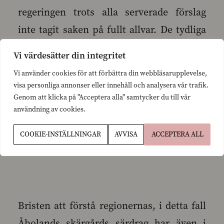
regeringen trots alla serverade förslag
inte tagit saken på fullt allvar. De tydliga
åtgärderna lyser med sin frånvaro. Det
Vi värdesätter din integritet
verkar som om regeringen inte har ett
Vi använder cookies för att förbättra din webbläsarupplevelse,
genuint intresse att ta itu med saken.
visa personliga annonser eller innehåll och analysera vår trafik.
Genom att klicka på "Acceptera alla" samtycker du till vår
Samtidigt visar det att det i vår nuvarande
användning av cookies.
regering inte finns tillräckligt med
förståelse för livet i skärgården.
COOKIE-INSTÄLLNINGAR
AVVISA
ACCEPTERA ALL
Bristen att förstå regionernas, i detta fall
Åbolands skärgårds särdrag har även i