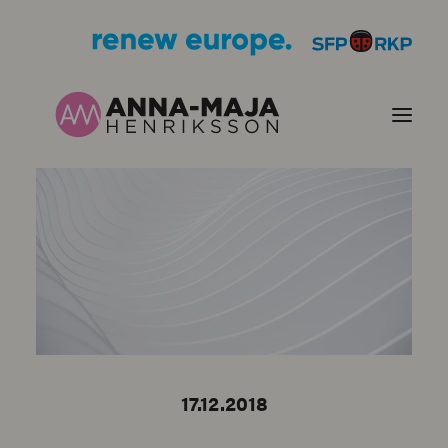
PUBLIKATIONER
HJÄRTEFRÅGOR
PERSONPORTRÄTT
KONTAKT
17.12.2018
BILDER