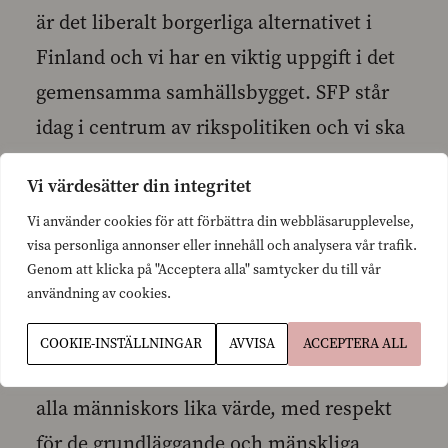
är det liberalt borgerliga alternativet i
Finland och vi har en viktig uppgift i det
gemensamma samhällsbygget. SFP står
idag i centrum av rikspolitiken och vi ska
växa, säger Henriksson.
Vi värdesätter din integritet
Vi använder cookies för att förbättra din webbläsarupplevelse,
– Under min ledning kommer SFP i alla
visa personliga annonser eller innehåll och analysera vår trafik.
lägen givetvis stå upp för sina
Genom att klicka på "Acceptera alla" samtycker du till vår
användning av cookies.
värderingar. Finland ska vara ett öppet,
internationellt inriktat land, som bygger
COOKIE-INSTÄLLNINGAR
AVVISA
ACCEPTERA ALL
sin demokrati på rättsstatsprincipen och
alla människors lika värde, med respekt
för de grundläggande och mänskliga