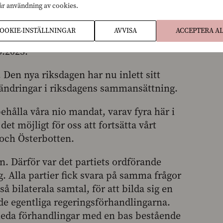
vår användning av cookies.
OOKIE-INSTÄLLNINGAR
AVVISA
ACCEPTERA A
.2023.
 Den nya riksdagen har nu inlett sitt
örändringar i riksdagens sammansättning.
 behålla våra nio mandat, varav fyra här i
 det möjligt för oss att fortsätta vårt
 och Österbotten.
en. Därför var det partiets ordförande
g. Alla partier fick svara på samma frågor
 bilaterala samtal, för att bilda sig en
 de egentliga regeringsförhandlingarna.
nleda förhandlingar med en bas bestående