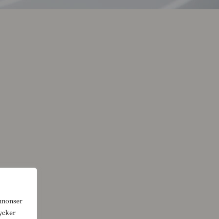
annonser
tycker