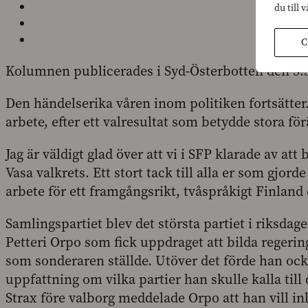
du till 
C
Kolumnen publicerades i Syd-Österbotten den 5.5
Den händelserika våren inom politiken fortsätter.
arbete, efter ett valresultat som betydde stora f
Jag är väldigt glad över att vi i SFP klarade av att
Vasa valkrets. Ett stort tack till alla er som gjorde
arbete för ett framgångsrikt, tvåspråkigt Finland
Samlingspartiet blev det största partiet i riksdag
Petteri Orpo som fick uppdraget att bilda regerin
som sonderaren ställde. Utöver det förde han också
uppfattning om vilka partier han skulle kalla till
Strax före valborg meddelade Orpo att han vill i