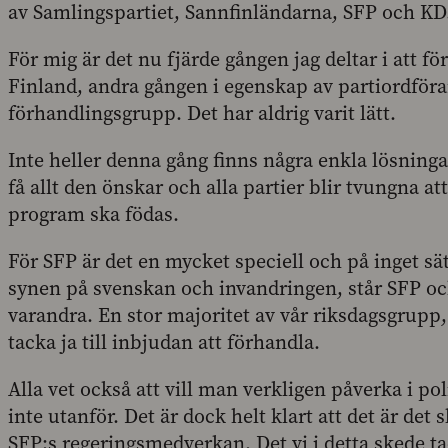
av Samlingspartiet, Sannfinländarna, SFP och KD
För mig är det nu fjärde gången jag deltar i att f
Finland, andra gången i egenskap av partiordföra
förhandlingsgrupp. Det har aldrig varit lätt.
Inte heller denna gång finns några enkla lösnin
få allt den önskar och alla partier blir tvungna
program ska födas.
För SFP är det en mycket speciell och på inget sä
synen på svenskan och invandringen, står SFP och
varandra. En stor majoritet av vår riksdagsgrupp, n
tacka ja till inbjudan att förhandla.
Alla vet också att vill man verkligen påverka i po
inte utanför. Det är dock helt klart att det är det
SFP:s regeringsmedverkan. Det vi i detta skede tack