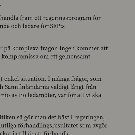
.
örhandla fram ett regeringsprogram för
nde och ledare för SFP:s
gar på komplexa frågor. Ingen kommer att
 att kompromissa om ett gemensamt
tt enkel situation. I många frågor, som
 Sannfinländarna väldigt långt från
io av tio ledamöter, var för att vi ska
litiken så gör man det bäst i regeringen,
 slutliga förhandlingsresultatet som avgör
at ja till är att förhandla.