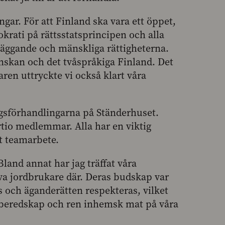
gar. För att Finland ska vara ett öppet,
okrati på rättsstatsprincipen och alla
läggande och mänskliga rättigheterna.
nskan och det tvåspråkiga Finland. Det
raren uttryckte vi också klart våra
ingsförhandlingarna på Ständerhuset.
yrtio medlemmar. Alla har en viktig
rt teamarbete.
Bland annat har jag träffat våra
a jordbrukare där. Deras budskap var
s och äganderätten respekteras, vilket
gsberedskap och ren inhemsk mat på våra