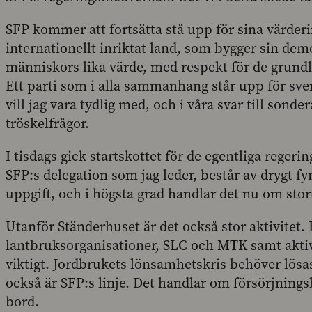
SFP kommer att fortsätta stå upp för sina värderin
internationellt inriktat land, som bygger sin dem
människors lika värde, med respekt för de grund
Ett parti som i alla sammanhang står upp för sve
vill jag vara tydlig med, och i våra svar till sonde
tröskelfrågor.
I tisdags gick startskottet för de egentliga reger
SFP:s delegation som jag leder, består av drygt f
uppgift, och i högsta grad handlar det nu om sto
Utanför Ständerhuset är det också stor aktivitet. 
lantbruksorganisationer, SLC och MTK samt aktiv
viktigt. Jordbrukets lönsamhetskris behöver lösa
också är SFP:s linje. Det handlar om försörjnin
bord.