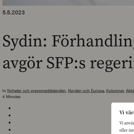
5.5.2023
Sydin: Förhandlin
avgör SFP:s rege
In
Nyheter och pressmeddelanden
,
Norden och Europa
,
Kolumner
,
Aktu
4 Minutes
Vi vär
Vi anvä
eller in