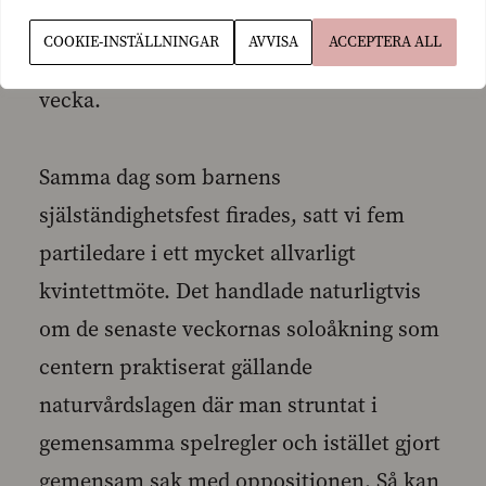
SFP:s riksdagsvalsprogram som jag hade
COOKIE-INSTÄLLNINGAR
AVVISA
ACCEPTERA ALL
glädjen att vara med och lansera denna
vecka.
Samma dag som barnens
själständighetsfest firades, satt vi fem
partiledare i ett mycket allvarligt
kvintettmöte. Det handlade naturligtvis
om de senaste veckornas soloåkning som
centern praktiserat gällande
naturvårdslagen där man struntat i
gemensamma spelregler och istället gjort
gemensam sak med oppositionen. Så kan