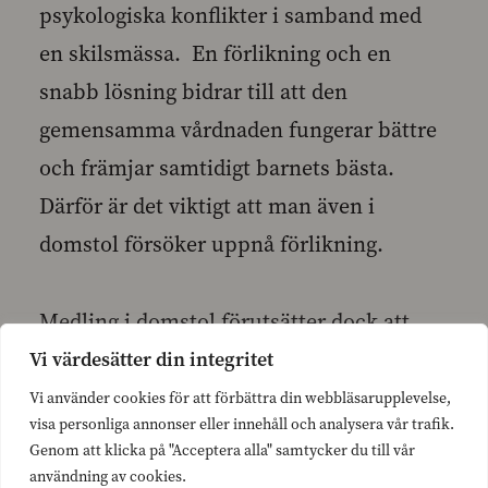
psykologiska konflikter i samband med
en skilsmässa. En förlikning och en
snabb lösning bidrar till att den
gemensamma vårdnaden fungerar bättre
och främjar samtidigt barnets bästa.
Därför är det viktigt att man även i
domstol försöker uppnå förlikning.
Medling i domstol förutsätter dock att
den kommunala basservicen, såsom
Vi värdesätter din integritet
barnatillsyningsmännens avtalstjänst och
Vi använder cookies för att förbättra din webbläsarupplevelse,
visa personliga annonser eller innehåll och analysera vår trafik.
medling i familjefrågor, fungerar bra.
Genom att klicka på "Acceptera alla" samtycker du till vår
Tanken är inte att föräldrarna ska söka
användning av cookies.