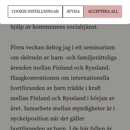
hjälp via domstol när det är möjligt att
COOKIE-INSTÄLLNINGAR
AVVISA
ACCEPTERA ALL
lösa tvisten redan i ett tidigare skede med
hjälp av kommunens socialtjänst.
Förra veckan deltog jag i ett seminarium
om skötseln av barn- och familjerättsliga
ärenden mellan Finland och Ryssland.
Haagkonventionen om internationella
bortföranden av barn trädde i kraft
mellan Finland och Ryssland i början av
året. Samarbete mellan myndigheter är i
nyckelposition när det gäller
bortföranden av barn. I de här fallen är