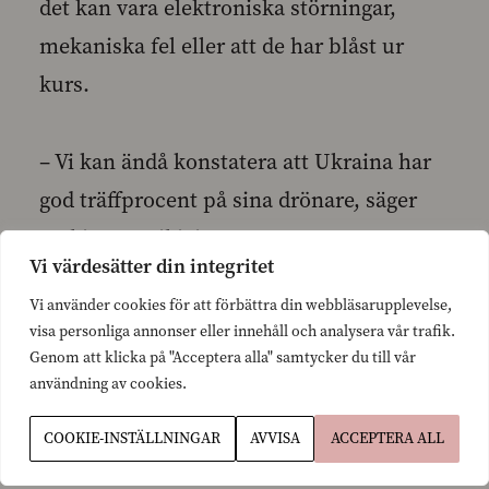
det kan vara elektroniska störningar,
mekaniska fel eller att de har blåst ur
kurs.
– Vi kan ändå konstatera att Ukraina har
god träffprocent på sina drönare, säger
Joakim Paasikivi.
Vi värdesätter din integritet
Vi använder cookies för att förbättra din webbläsarupplevelse,
Det är viktigt för oss att Ukrainas
visa personliga annonser eller innehåll och analysera vår trafik.
drönarattacker mot Ryssland fortsätter
Genom att klicka på "Acceptera alla" samtycker du till vår
användning av cookies.
och att vi också framöver intar en
förstående och pragmatisk hållning.
COOKIE-INSTÄLLNINGAR
AVVISA
ACCEPTERA ALL