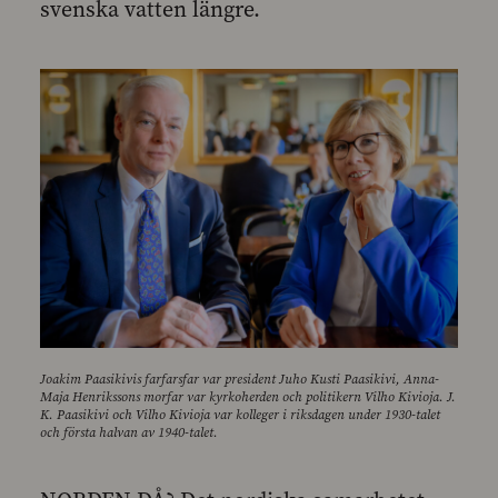
svenska vatten längre.
Joakim Paasikivis farfarsfar var president Juho Kusti Paasikivi, Anna-
Maja Henrikssons morfar var kyrkoherden och politikern Vilho Kivioja. J.
K. Paasikivi och Vilho Kivioja var kolleger i riksdagen under 1930-talet
och första halvan av 1940-talet.