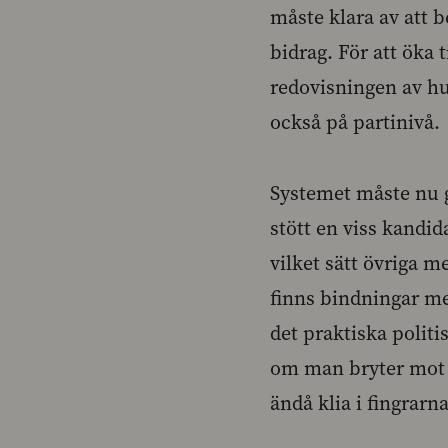
måste klara av att 
bidrag. För att öka 
redovisningen av hu
också på partinivå.
Systemet måste nu g
stött en viss kandi
vilket sätt övriga m
finns bindningar me
det praktiska politi
om man bryter mot l
ändå klia i fingrarn