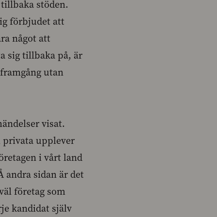
tillbaka stöden.
sig förbjudet att
ra något att
 sig tillbaka på, är
 framgång utan
händelser visat.
 privata upplever
företagen i vårt land
Å andra sidan är det
åväl företag som
je kandidat själv