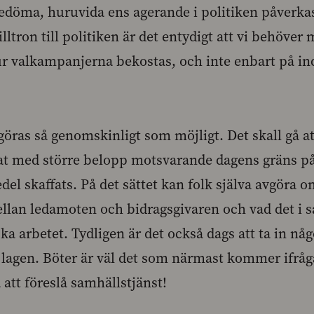
bedöma, huruvida ens agerande i politiken påverk
tilltron till politiken är det entydigt att vi behöve
r valkampanjerna bekostas, och inte enbart på in
öras så genomskinligt som möjligt. Det skall gå a
dat med större belopp motsvarande dagens gräns på
edel skaffats. På det sättet kan folk själva avgöra o
llan ledamoten och bidragsgivaren och vad det i så
ska arbetet. Tydligen är det också dags att ta in n
agen. Böter är väl det som närmast kommer ifråga.
a att föreslå samhällstjänst!