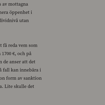
as av mottagna
r mera öppenhet i
dividnivå utan
tt få reda vem som
 1700 €, och på
m de anser att det
 fall kan innebära i
ågon form av sanktion
 Lite skulle det