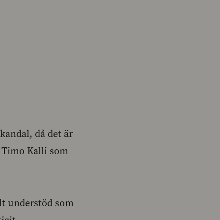
kandal, då det är
e Timo Kalli som
ält understöd som