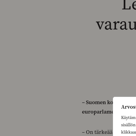
L
varau
– Suomen kokonaisturv
Arvos
europarlamentaarikk
Käytämm
sisällö
– On tärkeää, että kok
klikkaa