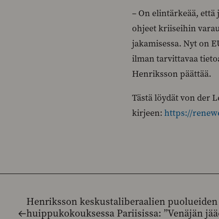
– On elintärkeää, että
ohjeet kriiseihin var
jakamisessa. Nyt on EU
ilman tarvittavaa tie
Henriksson päättää.
Tästä löydät von der L
kirjeen:
https://rene
Henriksson keskustaliberaalien puolueiden
huippukokouksessa Pariisissa: ”Venäjän jää