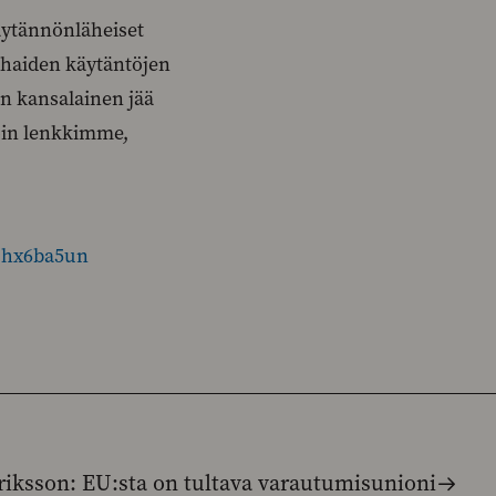
käytännönläheiset
rhaiden käytäntöjen
än kansalainen jää
koin lenkkimme,
jhx6ba5un
iksson: EU:sta on tultava varautumisunioni