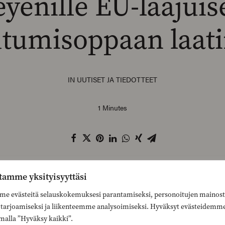
eyenille EU-laajuis
tumisoppaan laat
IN
UUTISET JA TIEDOTTEET
1 Minutes
allisuusmalli tulisi ottaa käyttöön koko Euroopassa, 
tamme yksityisyyttäsi
o, Renew Europen varapuheenjohtaja Anna-Maja Henri
e evästeitä selauskokemuksesi parantamiseksi, personoitujen mainost
n tarjoamiseksi ja liikenteemme analysoimiseksi. Hyväksyt evästeidemm
o Euroopan 450 miljoonan asukkaan väestö tietää, miten 
malla ”Hyväksy kaikki”.