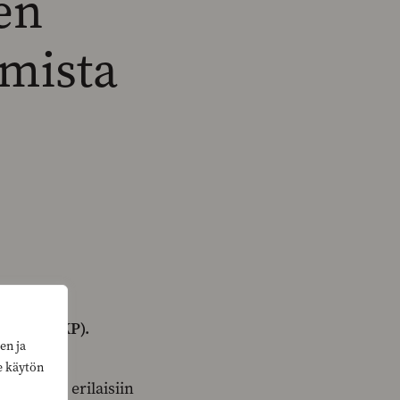
en
imista
sanoo
ksson (RKP).
en ja
e käytön
varautua erilaisiin