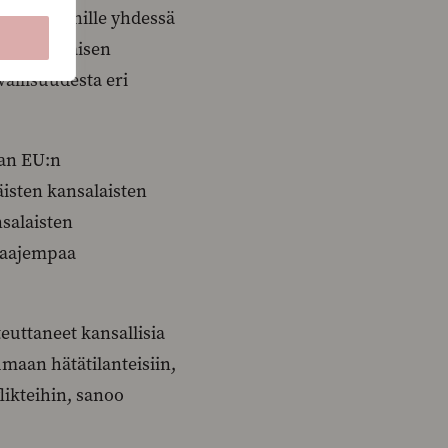
n der Leyenille yhdessä
eurooppalaisen
allisuudesta eri
aan EU:n
äisten kansalaisten
nsalaisten
laajempaa
euttaneet kansallisia
umaan hätätilanteisiin,
likteihin, sanoo