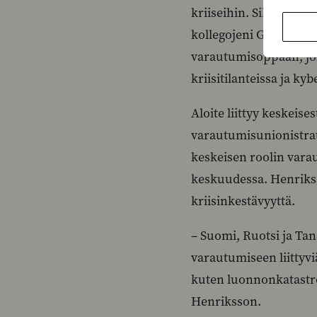
kriiseihin. Siksi olen
kollegojeni Grégory A
varautumisoppaan, jok
kriisitilanteissa ja k
Aloite liittyy keskeise
varautumisunionistrate
keskeisen roolin varau
keskuudessa. Henriks
kriisinkestävyyttä.
– Suomi, Ruotsi ja Tan
varautumiseen liittyvi
kuten luonnonkatastro
Henriksson.