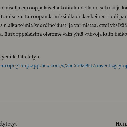
 jokaisella eurooppalaisella kotitaloudella on selkeät ja 
autumiseen. Euroopan komissiolla on keskeinen rooli pa
:n aika toimia koordinoidusti ja varmistaa, ettei yksikä
toa. Eurooppalaisina olemme vain yhtä vahvoja kuin hei
eyenille lähetetyn
weuropegroup.app.box.com/s/35c5n0zi8t17unvecbzg5ym
dytetyt
Henr