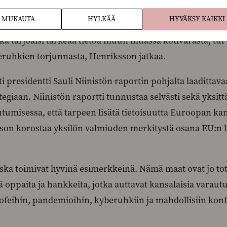
 lähettänyt kirjeen komission puheenjohtajalle Ursula vo
MUKAUTA
HYLKÄÄ
HYVÄKSY KAIKKI
llionen ja Nathalie Loiseaun kanssa. Haluamme nähdä 
a tarjoaisi tärkeää tietoa muun muassa kotivarasta, turv
yberuhkien torjunnasta, Henriksson jatkaa.
sti presidentti Sauli Niinistön raportin pohjalta laadittav
giaan. Niinistön raportti tunnustaa selvästi sekä yksitt
tumisessa, että tarpeen lisätä tietoisuutta Euroopan ka
son korostaa yksilön valmiuden merkitystä osana EU:n 
ska toimivat hyvinä esimerkkeinä. Nämä maat ovat jo tot
ä oppaita ja hankkeita, jotka auttavat kansalaisia varaut
feihin, pandemioihin, kyberuhkiin ja mahdollisiin konf