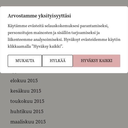
maaliskuu 2016
Arvostamme yksityisyyttäsi
helmikuu 2016
Käytämme evästeitä selauskokemuksesi parantamiseksi,
tammikuu 2016
personoitujen mainosten ja sisällön tarjoamiseksi ja
joulukuu 2015
liikenteemme analysoimiseksi. Hyväksyt evästeidemme käytön
klikkaamalla ”Hyväksy kaikki”.
marraskuu 2015
lokakuu 2015
MUKAUTA
HYLKÄÄ
HYVÄKSY KAIKKI
syyskuu 2015
elokuu 2015
kesäkuu 2015
toukokuu 2015
huhtikuu 2015
maaliskuu 2015