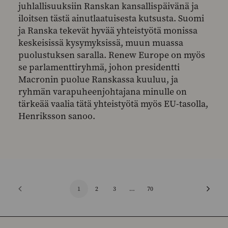
juhlallisuuksiin Ranskan kansallispäivänä ja
iloitsen tästä ainutlaatuisesta kutsusta. Suomi
ja Ranska tekevät hyvää yhteistyötä monissa
keskeisissä kysymyksissä, muun muassa
puolustuksen saralla. Renew Europe on myös
se parlamenttiryhmä, johon presidentti
Macronin puolue Ranskassa kuuluu, ja
ryhmän varapuheenjohtajana minulle on
tärkeää vaalia tätä yhteistyötä myös EU-tasolla,
Henriksson sanoo.
1
2
3
…
70