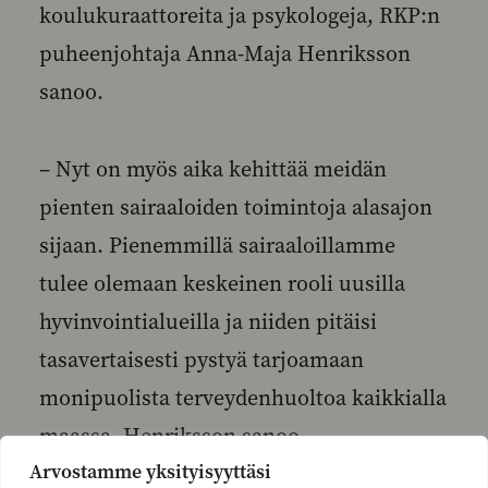
koulukuraattoreita ja psykologeja, RKP:n
puheenjohtaja Anna-Maja Henriksson
sanoo.
– Nyt on myös aika kehittää meidän
pienten sairaaloiden toimintoja alasajon
sijaan. Pienemmillä sairaaloillamme
tulee olemaan keskeinen rooli uusilla
hyvinvointialueilla ja niiden pitäisi
tasavertaisesti pystyä tarjoamaan
monipuolista terveydenhuoltoa kaikkialla
maassa, Henriksson sanoo.
Arvostamme yksityisyyttäsi