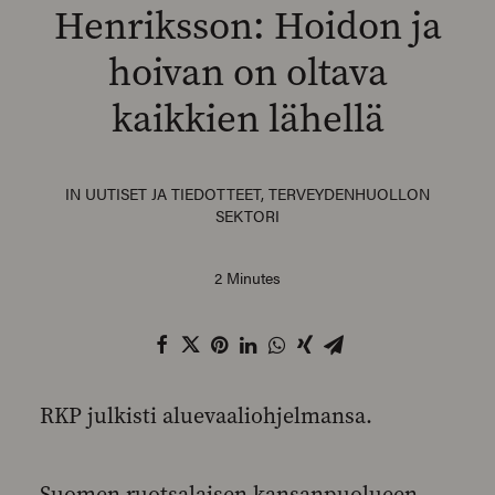
Henriksson: Hoidon ja
hoivan on oltava
kaikkien lähellä
SEARCH
IN
UUTISET JA TIEDOTTEET
,
TERVEYDENHUOLLON
SEKTORI
2 Minutes
RKP julkisti aluevaaliohjelmansa.
Suomen ruotsalaisen kansanpuolueen