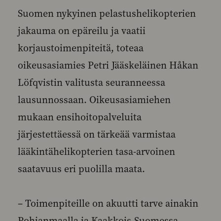
Suomen nykyinen pelastushelikopterien
jakauma on epäreilu ja vaatii
korjaustoimenpiteitä, toteaa
oikeusasiamies Petri Jääskeläinen Håkan
Löfqvistin valitusta seuranneessa
lausunnossaan. Oikeusasiamiehen
mukaan ensihoitopalveluita
järjestettäessä on tärkeää varmistaa
lääkintähelikopterien tasa-arvoinen
saatavuus eri puolilla maata.
– Toimenpiteille on akuutti tarve ainakin
Pohjanmaalla ja Kaakkois-Suomessa.