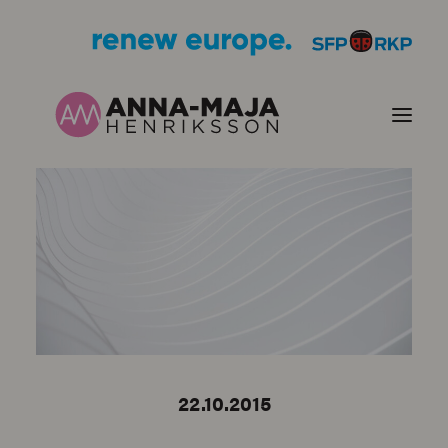
JULKAISUT
POLITIIKKANI
HENKILÖKUVA
YHTEYSTIEDOT
22.10.2015
KUVIA