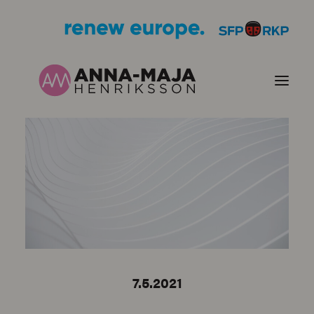
JULKAISUT
POLITIIKKANI
HENKILÖKUVA
YHTEYSTIEDOT
7.5.2021
KUVIA