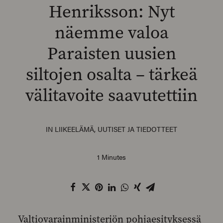
Henriksson: Nyt
näemme valoa
Paraisten uusien
SEARCH
siltojen osalta – tärkeä
välitavoite saavutettiin
IN
LIIKEELÄMÄ
,
UUTISET JA TIEDOTTEET
1 Minutes
Valtiovarainministeriön pohjaesityksessä