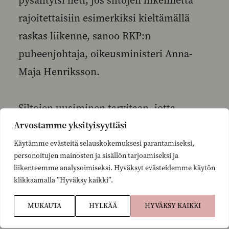
pysähtyisi heti, jos siltojen liikennettä
rajoitettaisiin esimerkiksi kieltämällä
raskas liikenne, sanoo RKP:n
puheenjohtaja, oikeusministeri Anna-
Maja Henriksson.
Siltojen uusiminen tarvitaan, jotta
Arvostamme yksityisyyttäsi
Turunmaan saariston pääliikenneväylän
toimivuus voidaan varmistaa. Toimiva
Käytämme evästeitä selauskokemuksesi parantamiseksi,
personoitujen mainosten ja sisällön tarjoamiseksi ja
infrastruktuuri luo myös edellytykset
liikenteemme analysoimiseksi. Hyväksyt evästeidemme käytön
uusille toimijoille asettua alueelle.
klikkaamalla ”Hyväksy kaikki”.
MUKAUTA
HYLKÄÄ
HYVÄKSY KAIKKI
– Vieraillessani Paraisilla tammikuussa