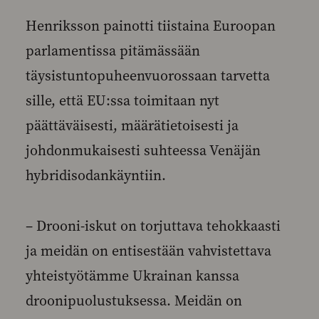
Henriksson painotti tiistaina Euroopan
parlamentissa pitämässään
täysistuntopuheenvuorossaan tarvetta
sille, että EU:ssa toimitaan nyt
päättäväisesti, määrätietoisesti ja
johdonmukaisesti suhteessa Venäjän
hybridisodankäyntiin.
– Drooni-iskut on torjuttava tehokkaasti
ja meidän on entisestään vahvistettava
yhteistyötämme Ukrainan kanssa
droonipuolustuksessa. Meidän on